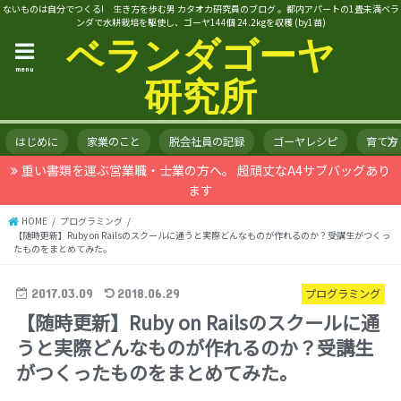
ないものは自分でつくる! 生き方を歩む男 カタオカ研究員のブログ 。都内アパートの1畳未満ベラ
ンダで水耕栽培を駆使し、ゴーヤ144個 24.2kgを収穫 (by1苗)
ベランダゴーヤ
menu
研究所
はじめに
家業のこと
脱会社員の記録
ゴーヤレシピ
育て方
重い書類を運ぶ営業職・士業の方へ。 超頑丈なA4サブバッグあり
ます
HOME
プログラミング
【随時更新】Ruby on Railsのスクールに通うと実際どんなものが作れるのか？受講生がつくっ
たものをまとめてみた。
2017.03.09
2018.06.29
プログラミング
【随時更新】Ruby on Railsのスクールに通
うと実際どんなものが作れるのか？受講生
がつくったものをまとめてみた。