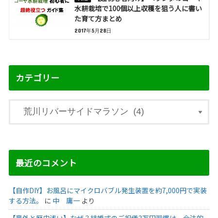
水耕栽培で100個以上収穫を狙う人に書い
た育て方まとめ
2017年5月28日
カテゴリー
最近のコメント
【自作DIY】お風呂にマイクロバブル発生装置を約7,000円で実装
する方法。
に
中 庸一
より
【意外と歴史浅い】なぜ？結婚式のご祝儀3万円習慣は、合法的