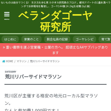
ないものは自分でつくる! 生き方を歩む男 カタオカ研究員のブログ 。都内アパートの1畳未満ベラ
ンダで水耕栽培を駆使し、ゴーヤ144個 24.2kgを収穫 (by1苗)
ベランダゴーヤ
menu
研究所
はじめに
家業のこと
脱会社員の記録
ゴーヤレシピ
育て方
重い書類を運ぶ営業職・士業の方へ。 超頑丈なA4サブバッグあり
ます
HOME
マラソン
荒川リバーサイドマラソン
荒川リバーサイドマラソン
荒川区が主催する格安の地元ローカル型マラソ
ン。
なんと参加費1,000円です！