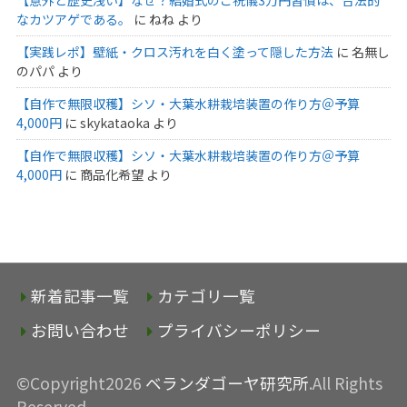
なカツアゲである。
に
ねね
より
【実践レポ】壁紙・クロス汚れを白く塗って隠した方法
に
名無し
のパパ
より
【自作で無限収穫】シソ・大葉水耕栽培装置の作り方＠予算
4,000円
に
skykataoka
より
【自作で無限収穫】シソ・大葉水耕栽培装置の作り方＠予算
4,000円
に
商品化希望
より
新着記事一覧
カテゴリ一覧
お問い合わせ
プライバシーポリシー
©Copyright2026
ベランダゴーヤ研究所
.All Rights
Reserved.