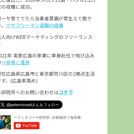
枚の収穫に成功。
ゴーヤ育ててたら当事者意識が芽生えて脱サ
ラ。
⇒サラリーマン退職の経緯
法人向けWEBマーケティングのフリーランス
に
2021年 実家広島の家業に単身赴任で飛び込み
中
⇒背景と進捗
現在広島県広島市と東京都荒川区の2拠点生活
です。(広島率高め)
本研究所へのお問い合わせは
コチラ