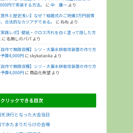
,000円で実装する方法。
に
中 庸一
より
【意外と歴史浅い】なぜ？結婚式のご祝儀3万円習慣
は、合法的なカツアゲである。
に
ねね
より
【実践レポ】壁紙・クロス汚れを白く塗って隠した方
法
に
名無しのパパ
より
【自作で無限収穫】シソ・大葉水耕栽培装置の作り方
予算4,000円
に
skykataoka
より
【自作で無限収穫】シソ・大葉水耕栽培装置の作り方
予算4,000円
に
商品化希望
より
クリックできる目次
雨天決行となった大会当日
雨で水たまりだらけの会場