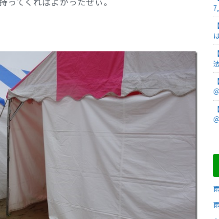
持ってくればよかったぜぃ。
7
＠
＠