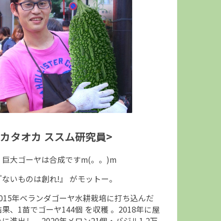
<カタオカ ススム研究員>
↑巨大ゴーヤは合成ですm(。。)m
『ないものは創れ!』 がモットー。
2015年ベランダゴーヤ水耕栽培に打ち込んだ
結果、1苗でゴーヤ144個 を収穫 。2018年に屋
上に進出し、2020年メロン21個・バジル1.2万