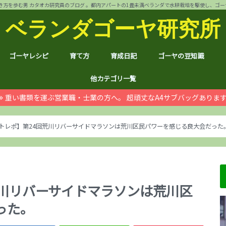
方を歩む男 カタオカ研究員のブログ 。都内アパートの1畳未満ベランダで水耕栽培を駆使し、ゴーヤ144個 
ベランダゴーヤ研究所
ゴーヤレシピ
育て方
育成日記
ゴーヤの豆知識
裏ワザ
チャンプルー
干しゴーヤ
サラダ
肉詰め
ゴーヤ餃子
おつまみ
カレー
お好み焼き
インスタント食品
コスメ
ゴーヤ茶
ジュース
デザート
葉も食べれる！
自動給水装置
ハイポニカ水耕栽培とは
ノウハウ
ほんわか
日常
月例報告
収支決算
ゴーヤ価格情報
ゴーヤ関連商品レビュ
健康上の効果効能
統計分析
産地訪問：群馬館林
産地訪問：熊本
産地訪問：埼玉 伝説の
他カテゴリ一覧
重い書類を運ぶ営業職・士業の方へ。 超頑丈なA4サブバッグありま
ゴジラ
空き家
PC・スマホ
シャープ
ドローン
ブログ運営
ムダ知識
マラソン
RX100
子育て
#地域ブログ
株式投資・お金
月次
ノウ
ブロ
顔ハ
お宝
サカ
ハン
上野
荒川
久喜
体幹
地元
北区
荒川
台東
茨城
京都
グル
個別
株主
株主
雑貨
仮想
本多
お得
ふる
トレポ】第24回荒川リバーサイドマラソンは荒川区民パワーを感じる良大会だった
荒川リバーサイドマラソンは荒川区
った。