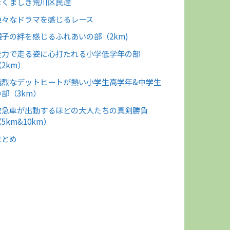
たくましき荒川区民達
色々なドラマを感じるレース
親子の絆を感じるふれあいの部（2km)
全力で走る姿に心打たれる小学低学年の部
（2km）
熾烈なデットヒートが熱い小学生高学年&中学生
の部（3km）
救急車が出動するほどの大人たちの真剣勝負
5km&10km）
まとめ