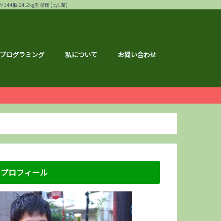
24.2kgを収穫 (by1苗)
プログラミング
私について
お問い合わせ
ー
白ゴーヤ
す
運営報告
ハウ
フェス
メ
記事
ナクション
ドメイド
の森ハーフマラソン
リバーサイドマラソン
マラソン
トレーニング
広島のこと
のこと
区のこと
区のこと
のこと
のこと
メ
銘柄分析
総会レポ
優待
屋ブルドッグ
通貨
静六
な節約情報
さと納税
。
プロフィール