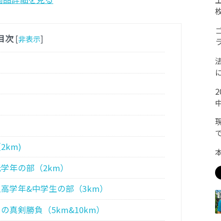
目次
[
非表示
]
km)
学年の部（2km）
高学年&中学生の部（3km）
真剣勝負（5km&10km）