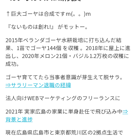
↑巨大ゴーヤは合成ですm(。。)m
『ないものは創れ!』 がモットー。
2015年ベランダゴーヤ水耕栽培に打ち込んだ結
果、1苗でゴーヤ144個 を収穫 。2018年に屋上に進
出し、2020年メロン21個・バジル1.2万枚の収穫に
成功。
ゴーヤ育ててたら当事者意識が芽生えて脱サラ。
⇒サラリーマン退職の経緯
法人向けWEBマーケティングのフリーランスに
2021年 実家広島の家業に単身赴任で飛び込み中
⇒
背景と進捗
現在広島県広島市と東京都荒川区の2拠点生活で