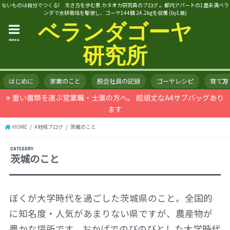
ないものは自分でつくる! 生き方を歩む男 カタオカ研究員のブログ 。都内アパートの1畳未満ベラ
ンダで水耕栽培を駆使し、ゴーヤ144個 24.2kgを収穫 (by1苗)
ベランダゴーヤ
menu
研究所
はじめに
家業のこと
脱会社員の記録
ゴーヤレシピ
育て方
重い書類を運ぶ営業職・士業の方へ。 超頑丈なA4サブバッグあり
ます
HOME
#地域ブログ
茨城のこと
茨城のこと
ぼくが大学時代を過ごした茨城県のこと。全国的
に知名度・人気があまりない県ですが、農産物が
豊かな場所です。おかげでのびのびとした大学時代