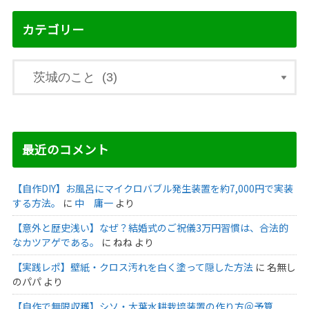
カテゴリー
最近のコメント
【自作DIY】お風呂にマイクロバブル発生装置を約7,000円で実装
する方法。
に
中 庸一
より
【意外と歴史浅い】なぜ？結婚式のご祝儀3万円習慣は、合法的
なカツアゲである。
に
ねね
より
【実践レポ】壁紙・クロス汚れを白く塗って隠した方法
に
名無し
のパパ
より
【自作で無限収穫】シソ・大葉水耕栽培装置の作り方＠予算