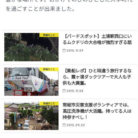
を過ごすことが出来ました。
【バードスポット】土浦駅西口にい
茨城のこと
るムクドリの大合唱が強烈すぎる話
2015.11.09
【乗船レポ】ひと味違う旅行するな
茨城のこと
ら、霞ヶ浦ダックツアーで大人も子
供も大興奮。
2015.11.08
常総市災害支援ボランティアでは、
茨城のこと
高圧洗浄機が大活躍。持ってる人は
持参すべし！
2015.09.22