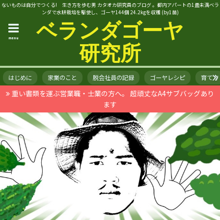
ないものは自分でつくる! 生き方を歩む男 カタオカ研究員のブログ 。都内アパートの1畳未満ベラ
ンダで水耕栽培を駆使し、ゴーヤ144個 24.2kgを収穫 (by1苗)
ベランダゴーヤ
menu
研究所
はじめに
家業のこと
脱会社員の記録
ゴーヤレシピ
育て方
重い書類を運ぶ営業職・士業の方へ。 超頑丈なA4サブバッグあり
ます