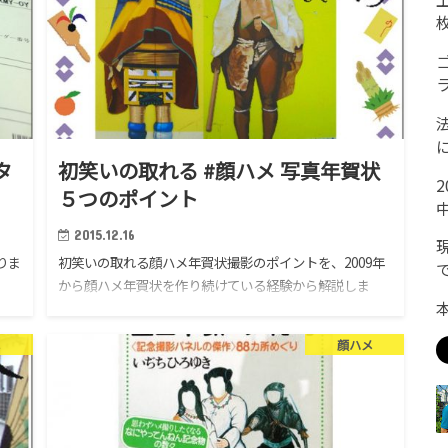
タ
初笑いの取れる #顔ハメ 写真年賀状
５つのポイント
2015.12.16
りま
初笑いの取れる顔ハメ年賀状撮影のポイントを、2009年
う
から顔ハメ年賀状を作り続けている経験から解説しま
い
す。
、高
メ
顔ハメ