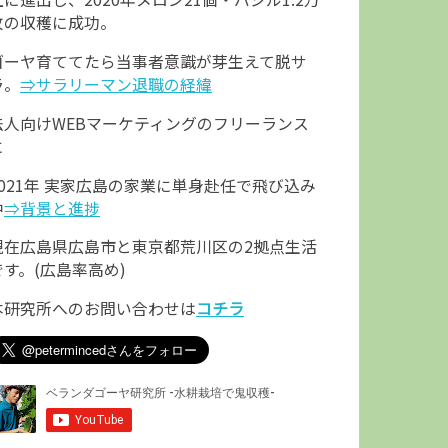
枚の収穫に成功。
ゴーヤ育ててたら当事者意識が芽生えて脱サ
ラ。
⇒サラリーマン退職の経緯
法人向けWEBマーケティングのフリーランス
に
2021年 実家広島の家業に単身赴任で飛び込み
中
⇒背景と進捗
現在広島県広島市と東京都荒川区の2拠点生活
です。(広島率高め)
本研究所へのお問い合わせは
コチラ