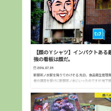
【顔のＹシャツ】インパクトある
強の看板は顔だ。
2016.07.09
新御茶ノ水駅を降りてのけぞる 先日、食品衛生管理
者の講習を受けに新御茶ノ水にいったのですが 地下
出口を出た直後、おもわず仰け反ってしまいました。
なんじゃこりゃ!? あまりのインパクトに、進行方向
顔ハ