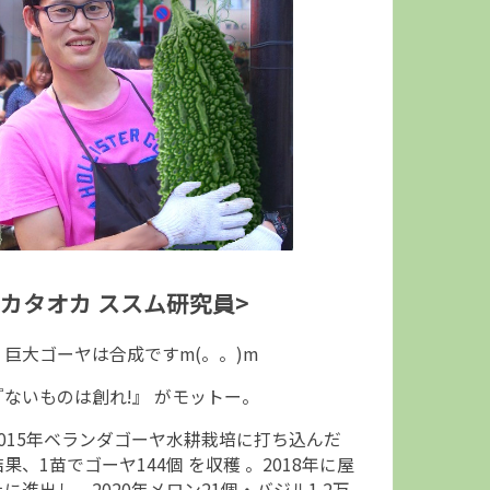
<カタオカ ススム研究員>
↑巨大ゴーヤは合成ですm(。。)m
『ないものは創れ!』 がモットー。
2015年ベランダゴーヤ水耕栽培に打ち込んだ
結果、1苗でゴーヤ144個 を収穫 。2018年に屋
上に進出し、2020年メロン21個・バジル1.2万