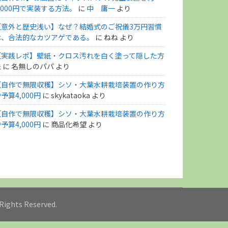
,000円で実装する方法。
に
中 庸一
より
【意外と歴史浅い】なぜ？結婚式のご祝儀3万円習慣
は、合法的なカツアゲである。
に
ねね
より
【実践レポ】壁紙・クロス汚れを白く塗って隠した方
法
に
名無しのパパ
より
【自作で無限収穫】シソ・大葉水耕栽培装置の作り方
予算4,000円
に
skykataoka
より
【自作で無限収穫】シソ・大葉水耕栽培装置の作り方
予算4,000円
に
商品化希望
より
l Rights Reserved.