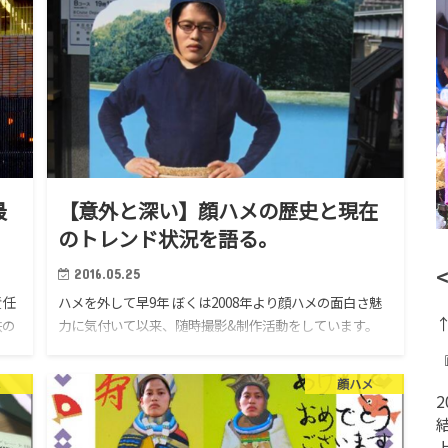
最
【意外と深い】顔ハメの歴史と現在
のトレンド状況を語る。
2016.05.25
責任
ハメを外して早9年 ぼくは2008年より顔ハメの面白さ魅
鉄の
力に気付いて以来、随時撮影&制作活動をしています。
 ▲
▲ぼくを顔ハメの世界に誘った長良川の顔ハメ▲
と…
▲2011友人の結婚式二次会用に制作▲ 意…
メ
顔ハメ