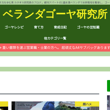
方を歩む男 カタオカ研究員のブログ 。都内アパートの1畳未満ベランダで水耕栽培を駆使し、ゴーヤ144個 
ベランダゴーヤ研究所
ゴーヤレシピ
育て方
育成日記
ゴーヤの豆知識
裏ワザ
チャンプルー
干しゴーヤ
サラダ
肉詰め
ゴーヤ餃子
おつまみ
カレー
お好み焼き
インスタント食品
コスメ
ゴーヤ茶
ジュース
デザート
葉も食べれる！
自動給水装置
ハイポニカ水耕栽培とは
ノウハウ
ほんわか
日常
月例報告
収支決算
ゴーヤ価格情報
ゴーヤ関連商品レビュ
健康上の効果効能
統計分析
産地訪問：群馬館林
産地訪問：熊本
産地訪問：埼玉 伝説の
他カテゴリ一覧
重い書類を運ぶ営業職・士業の方へ。 超頑丈なA4サブバッグありま
ゴジラ
空き家
PC・スマホ
シャープ
ドローン
ブログ運営
ムダ知識
マラソン
RX100
子育て
#地域ブログ
株式投資・お金
月次
ノウ
ブロ
顔ハ
お宝
サカ
ハン
上野
荒川
久喜
体幹
地元
北区
荒川
台東
茨城
京都
グル
個別
株主
株主
雑貨
仮想
本多
お得
ふる
メ
顔ハメ