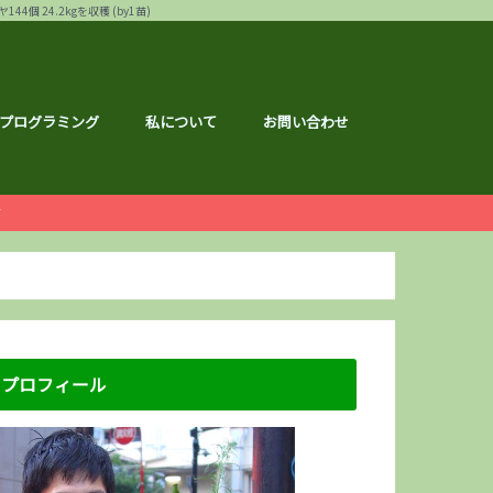
24.2kgを収穫 (by1苗)
プログラミング
私について
お問い合わせ
ー
白ゴーヤ
す
運営報告
ハウ
フェス
メ
記事
ナクション
ドメイド
の森ハーフマラソン
リバーサイドマラソン
マラソン
トレーニング
広島のこと
のこと
区のこと
区のこと
のこと
のこと
メ
銘柄分析
総会レポ
優待
屋ブルドッグ
通貨
静六
な節約情報
さと納税
プロフィール