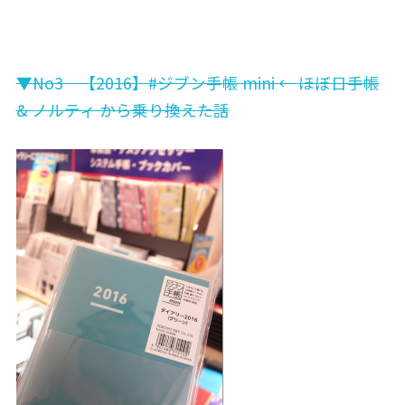
▼No3 【2016】#ジブン手帳 mini ← ほぼ日手帳
& ノルティ から乗り換えた話