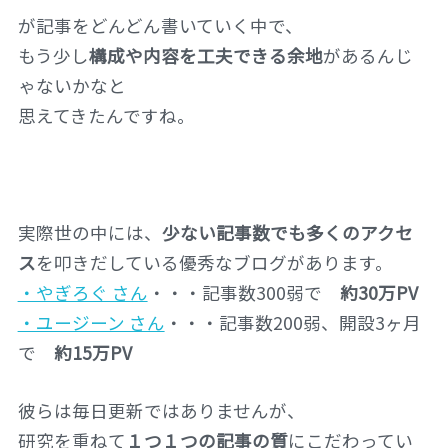
が記事をどんどん書いていく中で、
もう少し
構成や内容を工夫できる余地
があるんじ
ゃないかなと
思えてきたんですね。
実際世の中には、
少ない記事数でも多くのアクセ
ス
を叩きだしている優秀なブログがあります。
・やぎろぐ さん
・・・記事数300弱で
約30万PV
・ユージーン さん
・・・記事数200弱、開設3ヶ月
で
約15万PV
彼らは毎日更新ではありませんが、
研究を重ねて
１つ１つの記事の質
にこだわってい