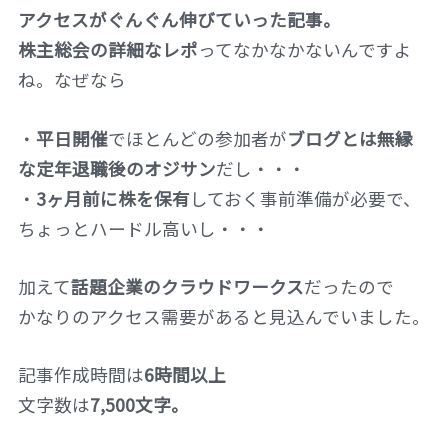
アクセスがぐんぐん伸びていった記事。
株主総会の詳細なレポ
ってなかなかないんですよ
ね。なぜなら
・
平日開催
でほとんどの参加者が
ブログとは無縁
な定年退職後のオジサン
だし・・・
・
3ヶ月前に株を保有
しておく事前準備が必要で、
ちょっとハードル高いし・・・
加えて
話題企業のクラウドワークス
だったので
かなりのアクセス需要があると見込んでいました。
記事作成時間は
6時間以上
文字数は
7,500文字。