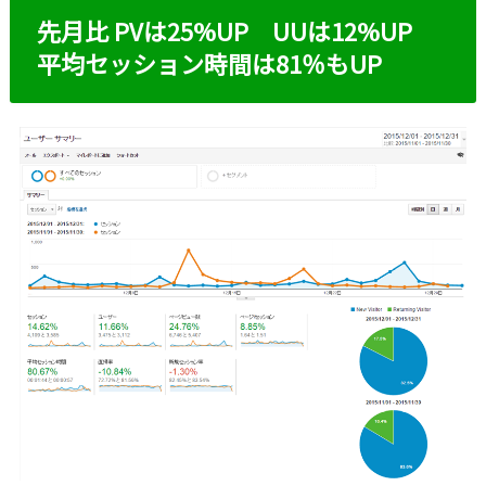
先月比 PVは25%UP UUは12%UP
平均セッション時間は81％もUP