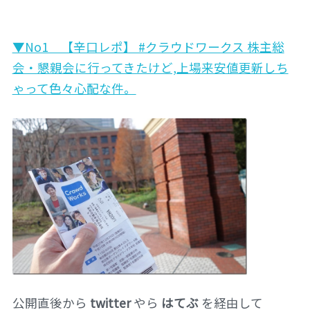
▼No1 【辛口レポ】 #クラウドワークス 株主総
会・懇親会に行ってきたけど,上場来安値更新しち
ゃって色々心配な件。
公開直後から
twitter
やら
はてぶ
を経由して