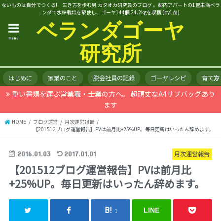
ないものは自分でつくる! 生き方を歩む男 カタオカ研究員のブログ 。都内アパートの1畳未満ベラ
ンダで水耕栽培を駆使し、ゴーヤ144個 24.2kgを収穫 (by1苗)
ベランダゴーヤ
menu
研究所
はじめに
家業のこと
脱会社員の記録
ゴーヤレシピ
育て方
重い書類を運ぶ営業職・士業の方へ。 超頑丈なA4サブバッグあり
ます
HOME
ブログ運営
月次運営報告
【201512ブログ運営報告】PVは前月比+25%UP。毎日更新はいったん辞めます。
2016.01.03
2017.01.01
月次運営報告
【201512ブログ運営報告】PVは前月比
+25%UP。毎日更新はいったん辞めます。
LINE
1