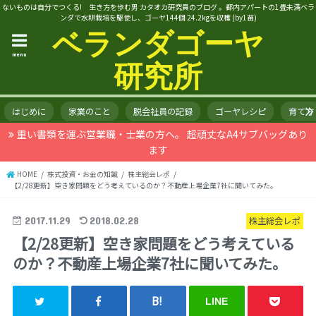
ないものは自分でつくる! 生き方を歩む男 カタオカ研究員のブログ 。都内アパートの1畳未満ベラ
ンダで水耕栽培を駆使し、ゴーヤ144個 24.2kgを収穫 (by1苗)
ベランダゴーヤ
menu
研究所
はじめに
家業のこと
脱会社員の記録
ゴーヤレシピ
育て方
重い書類を運ぶ営業職・士業の方へ。 超頑丈なA4サブバッグあり
ます
HOME
株式投資・お金の知識
株主総会レポ
【2/28更新】空き家問題をどう考えているのか？不動産上場企業7社に聞いてみた。
2017.11.29
2018.02.28
株主総会レポ
【2/28更新】空き家問題をどう考えている
のか？不動産上場企業7社に聞いてみた。
LINE