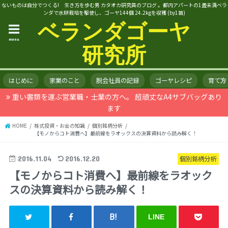
ないものは自分でつくる! 生き方を歩む男 カタオカ研究員のブログ 。都内アパートの1畳未満ベラ
ンダで水耕栽培を駆使し、ゴーヤ144個 24.2kgを収穫 (by1苗)
ベランダゴーヤ
menu
研究所
はじめに
家業のこと
脱会社員の記録
ゴーヤレシピ
育て方
重い書類を運ぶ営業職・士業の方へ。 超頑丈なA4サブバッグあり
ます
HOME
株式投資・お金の知識
個別銘柄分析
【モノからコト消費へ】最前線をラオックスの決算資料から読み解く！
2016.11.04
2016.12.20
個別銘柄分析
【モノからコト消費へ】最前線をラオック
スの決算資料から読み解く！
LINE