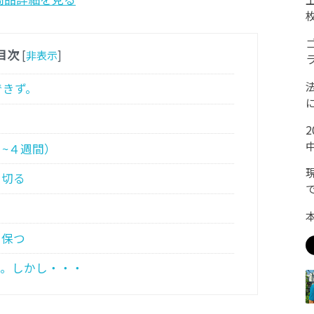
目次
[
非表示
]
できず。
~４週間）
で切る
。
を保つ
芽。しかし・・・