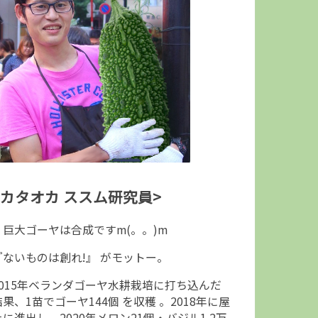
<カタオカ ススム研究員>
↑巨大ゴーヤは合成ですm(。。)m
『ないものは創れ!』 がモットー。
2015年ベランダゴーヤ水耕栽培に打ち込んだ
結果、1苗でゴーヤ144個 を収穫 。2018年に屋
上に進出し、2020年メロン21個・バジル1.2万