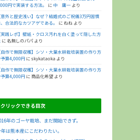
,000円で実装する方法。
に
中 庸一
より
【意外と歴史浅い】なぜ？結婚式のご祝儀3万円習慣
は、合法的なカツアゲである。
に
ねね
より
【実践レポ】壁紙・クロス汚れを白く塗って隠した方
法
に
名無しのパパ
より
【自作で無限収穫】シソ・大葉水耕栽培装置の作り方
予算4,000円
に
skykataoka
より
【自作で無限収穫】シソ・大葉水耕栽培装置の作り方
予算4,000円
に
商品化希望
より
クリックできる目次
2016年のゴーヤ栽培、まだ開始できず。
今年は熊本産にこだわりたい。