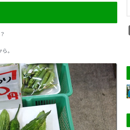
。
？
から。