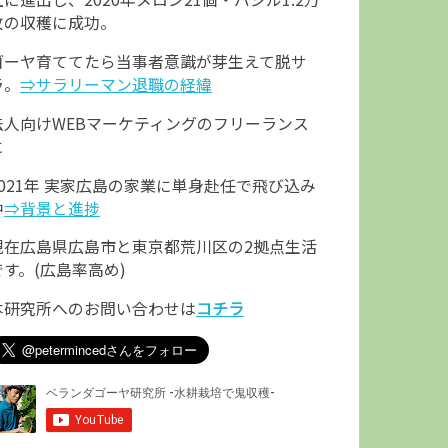
枚の収穫に成功。
ゴーヤ育ててたら当事者意識が芽生えて脱サ
ラ。
⇒サラリーマン退職の経緯
法人向けWEBマーケティングのフリーランス
に
2021年 実家広島の家業に単身赴任で飛び込み
中
⇒背景と進捗
現在広島県広島市と東京都荒川区の2拠点生活
です。(広島率高め)
本研究所へのお問い合わせは
コチラ