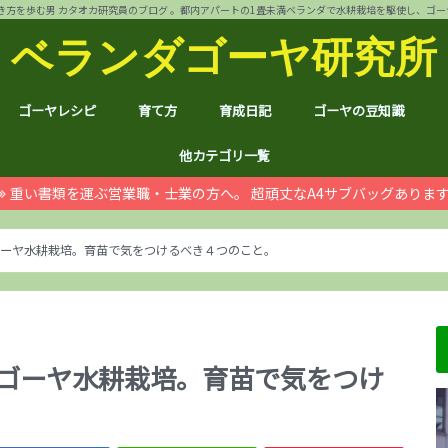
方を歩む男 カタオカ研究員のブログ 。都内アパートの1畳未満ベランダで水耕栽培を駆使し、ゴーヤ144個 
ベランダゴーヤ研究所
ゴーヤレシピ
育て方
育成日記
ゴーヤの豆知識
裏ワザ
チャンプルー
干しゴーヤ
サラダ
肉詰め
ゴーヤ餃子
おつまみ
カレー
お好み焼き
インスタント食品
コスメ
ゴーヤ茶
ジュース
デザート
葉も食べれる！
自動給水装置
ハイポニカ水耕栽培とは
ノウハウ
ほんわか
日常
月例報告
収支決算
ゴーヤ価格情報
ゴーヤ関連商品レビュ
健康上の効果効能
統計分析
産地訪問：群馬館林
産地訪問：熊本
産地訪問：埼玉 伝説の
他カテゴリ一覧
重い書類を運ぶ営業職・士業の方へ。 超頑丈なA4サブバッグありま
ゴジラ
空き家
PC・スマホ
シャープ
ドローン
ブログ運営
ムダ知識
マラソン
RX100
子育て
#地域ブログ
株式投資・お金
月次
ノウ
ブロ
顔ハ
お宝
サカ
ハン
上野
荒川
久喜
体幹
地元
北区
荒川
台東
茨城
京都
グル
個別
株主
株主
雑貨
仮想
本多
お得
ふる
ゴーヤ水耕栽培。育苗で気をつけるべき４つのこと。
るゴーヤ水耕栽培。育苗で気をつけ