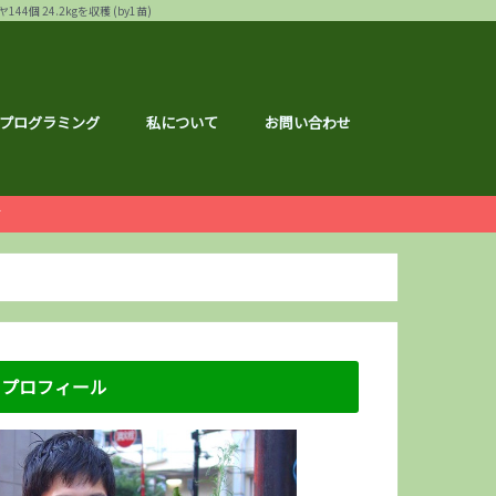
24.2kgを収穫 (by1苗)
プログラミング
私について
お問い合わせ
ー
白ゴーヤ
す
運営報告
ハウ
フェス
メ
記事
ナクション
ドメイド
の森ハーフマラソン
リバーサイドマラソン
マラソン
トレーニング
広島のこと
のこと
区のこと
区のこと
のこと
のこと
メ
銘柄分析
総会レポ
優待
屋ブルドッグ
通貨
静六
な節約情報
さと納税
プロフィール