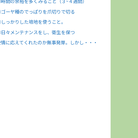
①時間の余裕を多くみること（３~４週間）
②ゴーヤ種のでっぱりを爪切りで切る
③しっかりした培地を使うこと。
④日々メンテナンスをし、衛生を保つ
愛情に応えてくれたのか無事発芽。しかし・・・