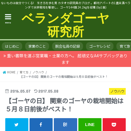
ないものは自分でつくる! 生き方を歩む男 カタオカ研究員のブログ 。都内アパートの1畳未満ベラ
ンダで水耕栽培を駆使し、ゴーヤ144個 24.2kgを収穫 (by1苗)
ベランダゴーヤ
menu
研究所
はじめに
家業のこと
脱会社員の記録
ゴーヤレシピ
育て方
重い書類を運ぶ営業職・士業の方へ。 超頑丈なA4サブバッグあり
ます
HOME
育て方
ノウハウ
【ゴーヤの日】 関東のゴーヤの栽培開始は５月８日前後がベスト！
2016.05.07
2017.05.08
ノウハウ
【ゴーヤの日】 関東のゴーヤの栽培開始は
５月８日前後がベスト！
LINE