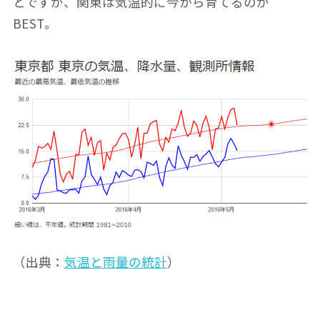
とですが、関東は気温的に今から育てるのが
BEST。
（出典：
気温と雨量の統計
）