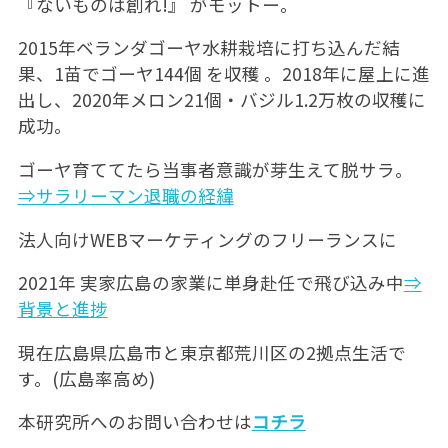
『ないものは創れ!』 がモットー。
2015年ベランダゴーヤ水耕栽培に打ち込んだ結
果、1苗でゴーヤ144個 を収穫 。2018年に屋上に進
出し、2020年メロン21個・バジル1.2万枚の収穫に
成功。
ゴーヤ育ててたら当事者意識が芽生えて脱サラ。
⇒サラリーマン退職の経緯
法人向けWEBマーケティングのフリーランスに
2021年 実家広島の家業に単身赴任で飛び込み中
⇒
背景と進捗
現在広島県広島市と東京都荒川区の2拠点生活で
す。(広島率高め)
本研究所へのお問い合わせは
コチラ