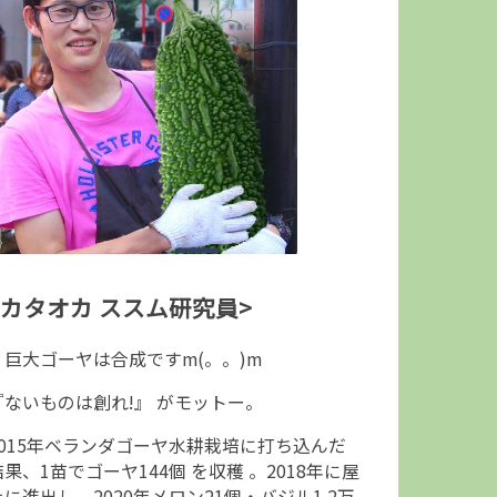
<カタオカ ススム研究員>
↑巨大ゴーヤは合成ですm(。。)m
『ないものは創れ!』 がモットー。
2015年ベランダゴーヤ水耕栽培に打ち込んだ
結果、1苗でゴーヤ144個 を収穫 。2018年に屋
上に進出し、2020年メロン21個・バジル1.2万