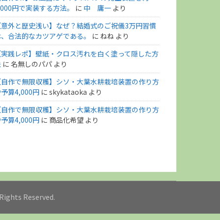
,000円で実装する方法。
に
中 庸一
より
【意外と歴史浅い】なぜ？結婚式のご祝儀3万円習慣
は、合法的なカツアゲである。
に
ねね
より
【実践レポ】壁紙・クロス汚れを白く塗って隠した方
法
に
名無しのパパ
より
【自作で無限収穫】シソ・大葉水耕栽培装置の作り方
予算4,000円
に
skykataoka
より
【自作で無限収穫】シソ・大葉水耕栽培装置の作り方
予算4,000円
に
商品化希望
より
l Rights Reserved.