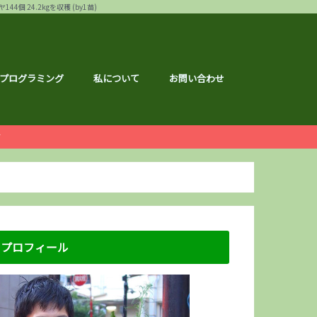
24.2kgを収穫 (by1苗)
プログラミング
私について
お問い合わせ
ー
白ゴーヤ
す
運営報告
ハウ
フェス
メ
記事
ナクション
ドメイド
の森ハーフマラソン
リバーサイドマラソン
マラソン
トレーニング
広島のこと
のこと
区のこと
区のこと
のこと
のこと
メ
銘柄分析
総会レポ
優待
屋ブルドッグ
通貨
静六
な節約情報
さと納税
プロフィール