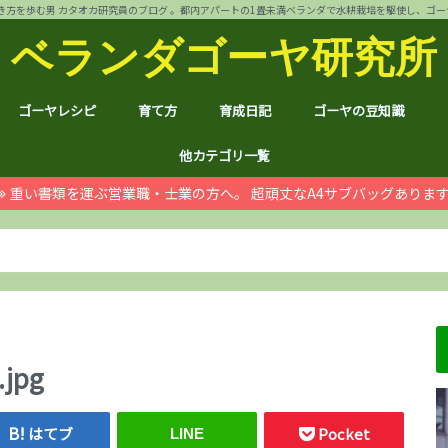
方を歩む男 カタオカ研究員のブログ 。都内アパートの1畳未満ベランダで水耕栽培を駆使し、ゴーヤ144個 
ベランダゴーヤ研究所
ゴーヤレシピ
育て方
育成日記
ゴーヤの豆知識
裏ワザ
チャンプルー
干しゴーヤ
サラダ
肉詰め
ゴーヤ餃子
おつまみ
カレー
お好み焼き
インスタント食品
コスメ
ゴーヤ茶
ジュース
デザート
葉も食べれる！
自動給水装置
ハイポニカ水耕栽培とは
ノウハウ
ほんわか
日常
月例報告
収支決算
ゴーヤ価格情報
ゴーヤ関連商品レビュ
健康上の効果効能
統計分析
産地訪問：群馬館林
産地訪問：熊本
産地訪問：埼玉 伝説の
他カテゴリ一覧
重い書類を運ぶ営業職・士業の方へ。 超頑丈なA4サブバッグありま
ゴジラ
空き家
PC・スマホ
シャープ
ドローン
ブログ運営
ムダ知識
マラソン
RX100
子育て
#地域ブログ
株式投資・お金
月次
ノウ
ブロ
顔ハ
お宝
サカ
ハン
上野
荒川
久喜
体幹
地元
北区
荒川
台東
茨城
京都
グル
個別
株主
株主
雑貨
仮想
本多
お得
ふる
.jpg
はてブ
Pocket
LINE