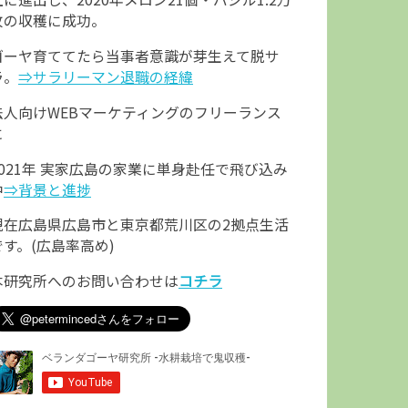
枚の収穫に成功。
ゴーヤ育ててたら当事者意識が芽生えて脱サ
ラ。
⇒サラリーマン退職の経緯
法人向けWEBマーケティングのフリーランス
に
2021年 実家広島の家業に単身赴任で飛び込み
中
⇒背景と進捗
現在広島県広島市と東京都荒川区の2拠点生活
です。(広島率高め)
本研究所へのお問い合わせは
コチラ