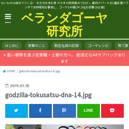
ないものは自分でつくる! 生き方を歩む男 カタオカ研究員のブログ 。都内アパートの1畳未満ベラ
ンダで水耕栽培を駆使し、ゴーヤ144個 24.2kgを収穫 (by1苗)
ベランダゴーヤ
menu
研究所
はじめに
家業のこと
脱会社員の記録
ゴーヤレシピ
育て方
重い書類を運ぶ営業職・士業の方へ。 超頑丈なA4サブバッグあり
ます
HOME
godzilla-tokusatsu-dna-14.jpg
2019.01.18
godzilla-tokusatsu-dna-14.jpg
LINE