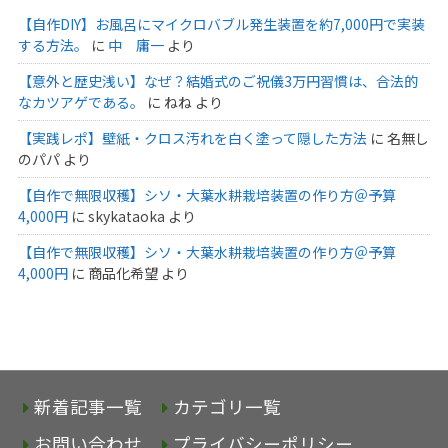
【自作DIY】お風呂にマイクロバブル発生装置を約7,000円で実装
する方法。
に
中 庸一
より
【意外と歴史浅い】なぜ？結婚式のご祝儀3万円習慣は、合法的
なカツアゲである。
に
ねね
より
【実践レポ】壁紙・クロス汚れを白く塗って隠した方法
に
名無し
のパパ
より
【自作で無限収穫】シソ・大葉水耕栽培装置の作り方＠予算
4,000円
に
skykataoka
より
【自作で無限収穫】シソ・大葉水耕栽培装置の作り方＠予算
4,000円
に
商品化希望
より
新着記事一覧
カテゴリ一覧
お問い合わせ
プライバシーポリシー