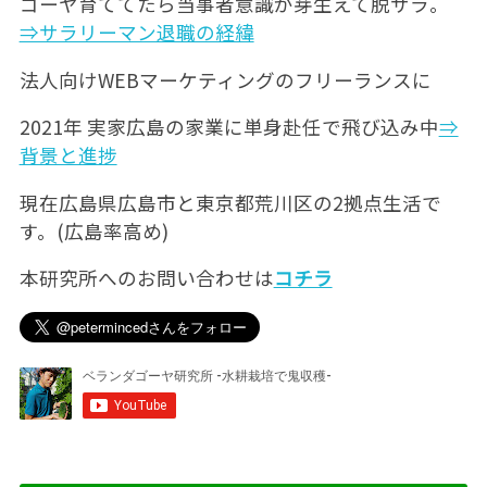
ゴーヤ育ててたら当事者意識が芽生えて脱サラ。
⇒サラリーマン退職の経緯
法人向けWEBマーケティングのフリーランスに
2021年 実家広島の家業に単身赴任で飛び込み中
⇒
背景と進捗
現在広島県広島市と東京都荒川区の2拠点生活で
す。(広島率高め)
本研究所へのお問い合わせは
コチラ