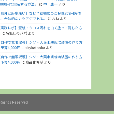
,000円で実装する方法。
に
中 庸一
より
【意外と歴史浅い】なぜ？結婚式のご祝儀3万円習慣
は、合法的なカツアゲである。
に
ねね
より
【実践レポ】壁紙・クロス汚れを白く塗って隠した方
法
に
名無しのパパ
より
【自作で無限収穫】シソ・大葉水耕栽培装置の作り方
予算4,000円
に
skykataoka
より
【自作で無限収穫】シソ・大葉水耕栽培装置の作り方
予算4,000円
に
商品化希望
より
l Rights Reserved.