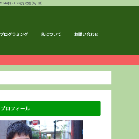
24.2kgを収穫 (by1苗)
プログラミング
私について
お問い合わせ
ー
白ゴーヤ
す
運営報告
ハウ
フェス
メ
記事
ナクション
ドメイド
の森ハーフマラソン
リバーサイドマラソン
マラソン
トレーニング
広島のこと
のこと
区のこと
区のこと
のこと
のこと
メ
銘柄分析
総会レポ
優待
屋ブルドッグ
通貨
静六
な節約情報
さと納税
プロフィール