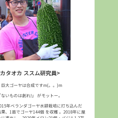
<カタオカ ススム研究員>
↑巨大ゴーヤは合成ですm(。。)m
『ないものは創れ!』 がモットー。
2015年ベランダゴーヤ水耕栽培に打ち込んだ
結果、1苗でゴーヤ144個 を収穫 。2018年に屋
上に進出し、2020年メロン21個・バジル1.2万