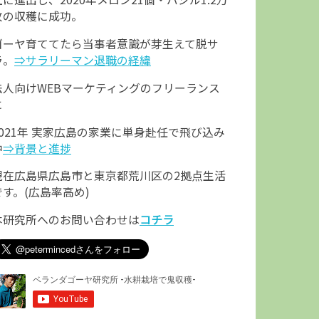
枚の収穫に成功。
ゴーヤ育ててたら当事者意識が芽生えて脱サ
ラ。
⇒サラリーマン退職の経緯
法人向けWEBマーケティングのフリーランス
に
2021年 実家広島の家業に単身赴任で飛び込み
中
⇒背景と進捗
現在広島県広島市と東京都荒川区の2拠点生活
です。(広島率高め)
本研究所へのお問い合わせは
コチラ