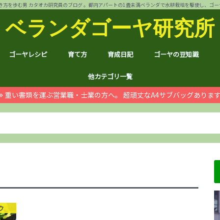
方を歩む男 カタオカ研究員のブログ 。都内アパートの1畳未満ベランダで水耕栽培を駆使し、ゴーヤ144個 
ベランダゴーヤ研究所
ゴーヤレシピ
育て方
育成日記
ゴーヤの豆知識
裏ワザ
チャンプルー
干しゴーヤ
サラダ
肉詰め
ゴーヤ餃子
おつまみ
カレー
お好み焼き
インスタント食品
コスメ
ゴーヤ茶
ジュース
デザート
葉も食べれる！
自動給水装置
ハイポニカ水耕栽培とは
ノウハウ
ほんわか
日常
月例報告
収支決算
ゴーヤ価格情報
ゴーヤ関連商品レビュ
健康上の効果効能
統計分析
産地訪問：群馬館林
産地訪問：熊本
産地訪問：埼玉 伝説の
他カテゴリ一覧
重い書類を運ぶ営業職・士業の方へ。 超頑丈なA4サブバッグありま
ゴジラ
空き家
PC・スマホ
シャープ
ドローン
ブログ運営
ムダ知識
マラソン
RX100
子育て
#地域ブログ
株式投資・お金
月次
ノウ
ブロ
顔ハ
お宝
サカ
ハン
上野
荒川
久喜
体幹
地元
北区
荒川
台東
茨城
京都
グル
個別
株主
株主
雑貨
仮想
本多
お得
ふる
ウ