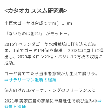
<カタオカ ススム研究員>
↑巨大ゴーヤは合成ですm(。。)m
『ないものは創れ!』 がモットー。
2015年ベランダゴーヤ水耕栽培に打ち込んだ結
果、1苗でゴーヤ144個 を収穫 。2018年に屋上に進
出し、2020年メロン21個・バジル1.2万枚の収穫に
成功。
ゴーヤ育ててたら当事者意識が芽生えて脱サラ。
⇒サラリーマン退職の経緯
法人向けWEBマーケティングのフリーランスに
2021年 実家広島の家業に単身赴任で飛び込み中
⇒
背景と進捗