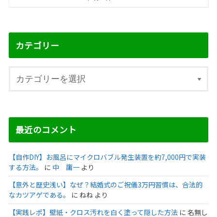
カテゴリー
最近のコメント
【自作DIY】お風呂にマイクロバブル発生装置を約7,000円で実装
する方法。
に
中 庸一
より
【意外と歴史浅い】なぜ？結婚式のご祝儀3万円習慣は、合法的
なカツアゲである。
に
ねね
より
【実践レポ】壁紙・クロス汚れを白く塗って隠した方法
に
名無し