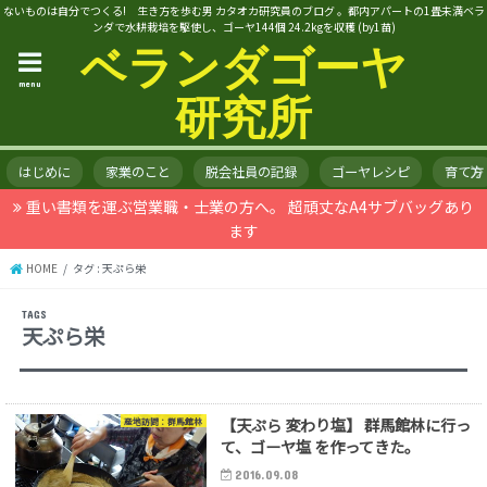
ないものは自分でつくる! 生き方を歩む男 カタオカ研究員のブログ 。都内アパートの1畳未満ベラ
ンダで水耕栽培を駆使し、ゴーヤ144個 24.2kgを収穫 (by1苗)
ベランダゴーヤ
menu
研究所
はじめに
家業のこと
脱会社員の記録
ゴーヤレシピ
育て方
重い書類を運ぶ営業職・士業の方へ。 超頑丈なA4サブバッグあり
ます
HOME
タグ : 天ぷら栄
天ぷら栄
【天ぷら 変わり塩】 群馬館林に行っ
産地訪問：群馬館林
て、ゴーヤ塩 を作ってきた。
2016.09.08