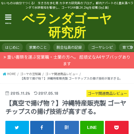
ないものは自分でつくる! 生き方を歩む男 カタオカ研究員のブログ 。都内アパートの1畳未満ベラ
ンダで水耕栽培を駆使し、ゴーヤ144個 24.2kgを収穫 (by1苗)
ベランダゴーヤ
menu
研究所
はじめに
家業のこと
脱会社員の記録
ゴーヤレシピ
育て方
重い書類を運ぶ営業職・士業の方へ。 超頑丈なA4サブバッグあり
ます
HOME
ゴーヤの豆知識
ゴーヤ関連商品レビュー
【真空で揚げ物？】沖縄特産販売製 ゴーヤチップスの揚げ技術が高すぎる。
2015.11.26
2017.05.18
ゴーヤ関連商品レビュー
【真空で揚げ物？】沖縄特産販売製 ゴーヤ
チップスの揚げ技術が高すぎる。
LINE