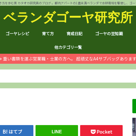
方を歩む男 カタオカ研究員のブログ 。都内アパートの1畳未満ベランダで水耕栽培を駆使し、ゴーヤ144個 
ベランダゴーヤ研究所
ゴーヤレシピ
育て方
育成日記
ゴーヤの豆知識
裏ワザ
チャンプルー
干しゴーヤ
サラダ
肉詰め
ゴーヤ餃子
おつまみ
カレー
お好み焼き
インスタント食品
コスメ
ゴーヤ茶
ジュース
デザート
葉も食べれる！
自動給水装置
ハイポニカ水耕栽培とは
ノウハウ
ほんわか
日常
月例報告
収支決算
ゴーヤ価格情報
ゴーヤ関連商品レビュ
健康上の効果効能
統計分析
産地訪問：群馬館林
産地訪問：熊本
産地訪問：埼玉 伝説の
他カテゴリ一覧
重い書類を運ぶ営業職・士業の方へ。 超頑丈なA4サブバッグありま
ゴジラ
空き家
PC・スマホ
シャープ
ドローン
ブログ運営
ムダ知識
マラソン
RX100
子育て
#地域ブログ
株式投資・お金
月次
ノウ
ブロ
顔ハ
お宝
サカ
ハン
上野
荒川
久喜
体幹
地元
北区
荒川
台東
茨城
京都
グル
個別
株主
株主
雑貨
仮想
本多
お得
ふる
はてブ
Pocket
LINE