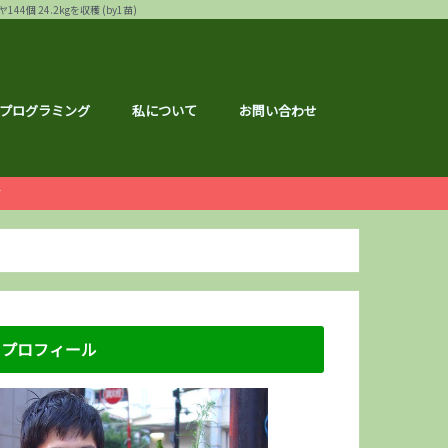
24.2kgを収穫 (by1苗)
プログラミング
私について
お問い合わせ
ー
白ゴーヤ
す
運営報告
ハウ
フェス
メ
記事
ナクション
ドメイド
の森ハーフマラソン
リバーサイドマラソン
マラソン
トレーニング
広島のこと
のこと
区のこと
区のこと
のこと
のこと
メ
銘柄分析
総会レポ
優待
屋ブルドッグ
通貨
静六
な節約情報
さと納税
プロフィール