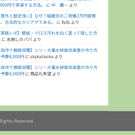
,000円で実装する方法。
に
中 庸一
より
【意外と歴史浅い】なぜ？結婚式のご祝儀3万円習慣
は、合法的なカツアゲである。
に
ねね
より
【実践レポ】壁紙・クロス汚れを白く塗って隠した方
法
に
名無しのパパ
より
【自作で無限収穫】シソ・大葉水耕栽培装置の作り方
予算4,000円
に
skykataoka
より
【自作で無限収穫】シソ・大葉水耕栽培装置の作り方
予算4,000円
に
商品化希望
より
l Rights Reserved.