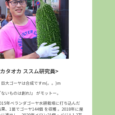
<カタオカ ススム研究員>
↑巨大ゴーヤは合成ですm(。。)m
『ないものは創れ!』 がモットー。
2015年ベランダゴーヤ水耕栽培に打ち込んだ
結果、1苗でゴーヤ144個 を収穫 。2018年に屋
上に進出し、2020年メロン21個・バジル1.2万