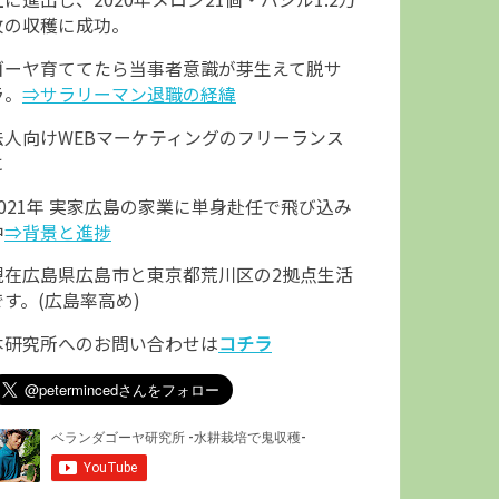
枚の収穫に成功。
ゴーヤ育ててたら当事者意識が芽生えて脱サ
ラ。
⇒サラリーマン退職の経緯
法人向けWEBマーケティングのフリーランス
に
2021年 実家広島の家業に単身赴任で飛び込み
中
⇒背景と進捗
現在広島県広島市と東京都荒川区の2拠点生活
です。(広島率高め)
本研究所へのお問い合わせは
コチラ