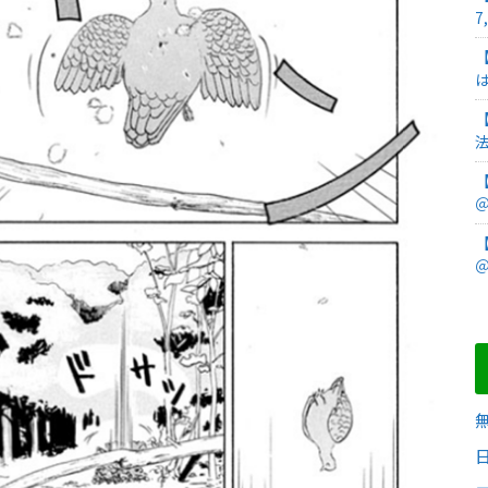
7
＠
＠