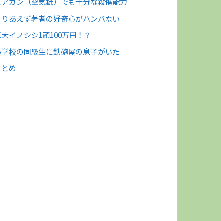
エアガン（空気銃）でも十分な殺傷能力
とりあえず著者の好奇心がハンパない
巨大イノシシ1頭100万円！？
小学校の同級生に鉄砲屋の息子がいた
まとめ