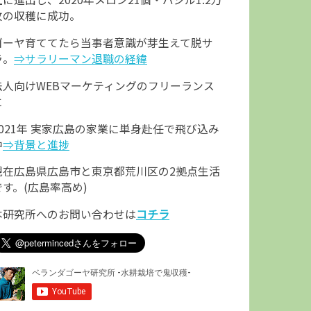
枚の収穫に成功。
ゴーヤ育ててたら当事者意識が芽生えて脱サ
ラ。
⇒サラリーマン退職の経緯
法人向けWEBマーケティングのフリーランス
に
2021年 実家広島の家業に単身赴任で飛び込み
中
⇒背景と進捗
現在広島県広島市と東京都荒川区の2拠点生活
です。(広島率高め)
本研究所へのお問い合わせは
コチラ