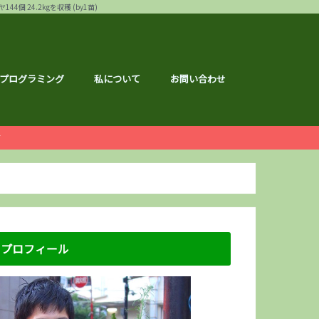
24.2kgを収穫 (by1苗)
プログラミング
私について
お問い合わせ
ー
白ゴーヤ
す
運営報告
ハウ
フェス
メ
記事
ナクション
ドメイド
の森ハーフマラソン
リバーサイドマラソン
マラソン
トレーニング
広島のこと
のこと
区のこと
区のこと
のこと
のこと
メ
銘柄分析
総会レポ
優待
屋ブルドッグ
通貨
静六
な節約情報
さと納税
プロフィール