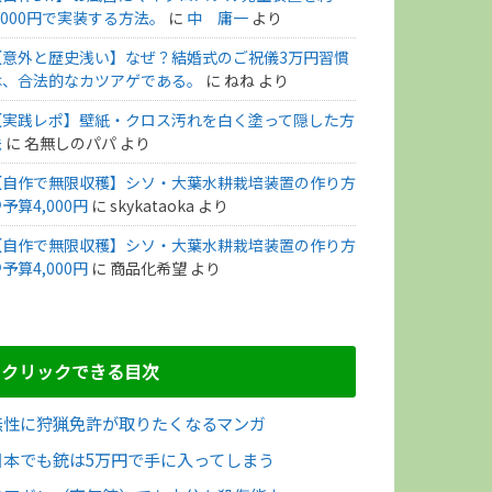
,000円で実装する方法。
に
中 庸一
より
【意外と歴史浅い】なぜ？結婚式のご祝儀3万円習慣
は、合法的なカツアゲである。
に
ねね
より
【実践レポ】壁紙・クロス汚れを白く塗って隠した方
法
に
名無しのパパ
より
【自作で無限収穫】シソ・大葉水耕栽培装置の作り方
予算4,000円
に
skykataoka
より
【自作で無限収穫】シソ・大葉水耕栽培装置の作り方
予算4,000円
に
商品化希望
より
クリックできる目次
無性に狩猟免許が取りたくなるマンガ
日本でも銃は5万円で手に入ってしまう