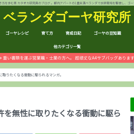
方を歩む男 カタオカ研究員のブログ 。都内アパートの1畳未満ベランダで水耕栽培を駆使し、ゴーヤ144個 
ベランダゴーヤ研究所
ゴーヤレシピ
育て方
育成日記
ゴーヤの豆知識
裏ワザ
チャンプルー
干しゴーヤ
サラダ
肉詰め
ゴーヤ餃子
おつまみ
カレー
お好み焼き
インスタント食品
コスメ
ゴーヤ茶
ジュース
デザート
葉も食べれる！
自動給水装置
ハイポニカ水耕栽培とは
ノウハウ
ほんわか
日常
月例報告
収支決算
ゴーヤ価格情報
ゴーヤ関連商品レビュ
健康上の効果効能
統計分析
産地訪問：群馬館林
産地訪問：熊本
産地訪問：埼玉 伝説の
他カテゴリ一覧
重い書類を運ぶ営業職・士業の方へ。 超頑丈なA4サブバッグありま
ゴジラ
空き家
PC・スマホ
シャープ
ドローン
ブログ運営
ムダ知識
マラソン
RX100
子育て
#地域ブログ
株式投資・お金
月次
ノウ
ブロ
顔ハ
お宝
サカ
ハン
上野
荒川
久喜
体幹
地元
北区
荒川
台東
茨城
京都
グル
個別
株主
株主
雑貨
仮想
本多
お得
ふる
に取りたくなる衝動に駆られるマンガ。
許を無性に取りたくなる衝動に駆ら