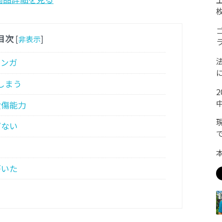
目次
[
非表示
]
マンガ
しまう
殺傷能力
パない
がいた