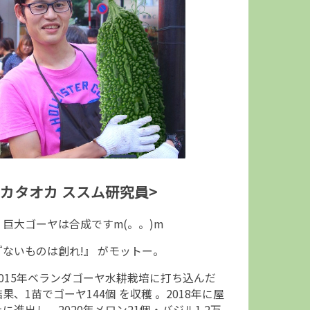
<カタオカ ススム研究員>
↑巨大ゴーヤは合成ですm(。。)m
『ないものは創れ!』 がモットー。
2015年ベランダゴーヤ水耕栽培に打ち込んだ
結果、1苗でゴーヤ144個 を収穫 。2018年に屋
上に進出し、2020年メロン21個・バジル1.2万