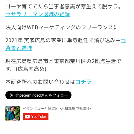
ゴーヤ育ててたら当事者意識が芽生えて脱サラ。
⇒サラリーマン退職の経緯
法人向けWEBマーケティングのフリーランスに
2021年 実家広島の家業に単身赴任で飛び込み中
⇒
背景と進捗
現在広島県広島市と東京都荒川区の2拠点生活で
す。(広島率高め)
本研究所へのお問い合わせは
コチラ