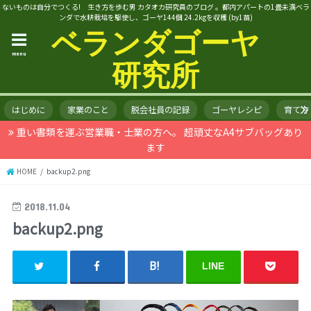
ないものは自分でつくる! 生き方を歩む男 カタオカ研究員のブログ 。都内アパートの1畳未満ベラ
ンダで水耕栽培を駆使し、ゴーヤ144個 24.2kgを収穫 (by1苗)
ベランダゴーヤ
menu
研究所
はじめに
家業のこと
脱会社員の記録
ゴーヤレシピ
育て方
重い書類を運ぶ営業職・士業の方へ。 超頑丈なA4サブバッグあり
ます
HOME
backup2.png
2018.11.04
backup2.png
LINE