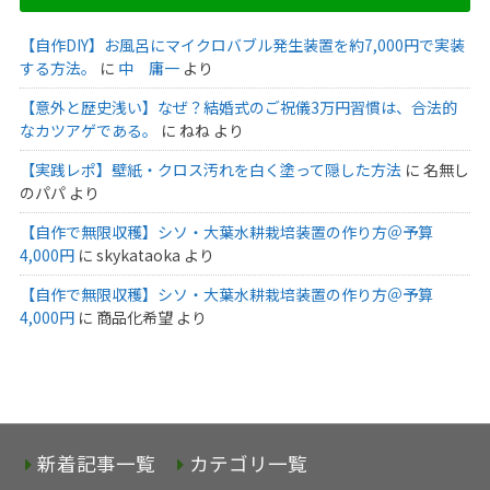
【自作DIY】お風呂にマイクロバブル発生装置を約7,000円で実装
する方法。
に
中 庸一
より
【意外と歴史浅い】なぜ？結婚式のご祝儀3万円習慣は、合法的
なカツアゲである。
に
ねね
より
【実践レポ】壁紙・クロス汚れを白く塗って隠した方法
に
名無し
のパパ
より
【自作で無限収穫】シソ・大葉水耕栽培装置の作り方＠予算
4,000円
に
skykataoka
より
【自作で無限収穫】シソ・大葉水耕栽培装置の作り方＠予算
4,000円
に
商品化希望
より
新着記事一覧
カテゴリ一覧