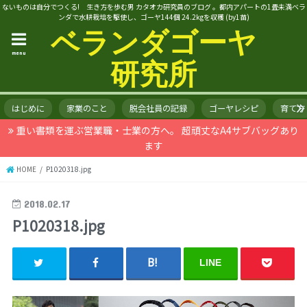
ないものは自分でつくる! 生き方を歩む男 カタオカ研究員のブログ 。都内アパートの1畳未満ベラ
ンダで水耕栽培を駆使し、ゴーヤ144個 24.2kgを収穫 (by1苗)
ベランダゴーヤ
menu
研究所
はじめに
家業のこと
脱会社員の記録
ゴーヤレシピ
育て方
重い書類を運ぶ営業職・士業の方へ。 超頑丈なA4サブバッグあり
ます
HOME
P1020318.jpg
2018.02.17
P1020318.jpg
LINE