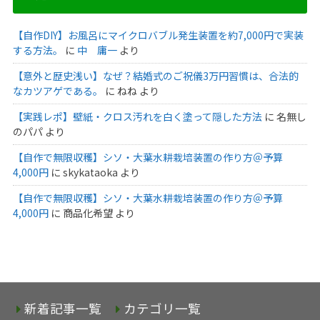
【自作DIY】お風呂にマイクロバブル発生装置を約7,000円で実装
する方法。
に
中 庸一
より
【意外と歴史浅い】なぜ？結婚式のご祝儀3万円習慣は、合法的
なカツアゲである。
に
ねね
より
【実践レポ】壁紙・クロス汚れを白く塗って隠した方法
に
名無し
のパパ
より
【自作で無限収穫】シソ・大葉水耕栽培装置の作り方＠予算
4,000円
に
skykataoka
より
【自作で無限収穫】シソ・大葉水耕栽培装置の作り方＠予算
4,000円
に
商品化希望
より
新着記事一覧
カテゴリ一覧