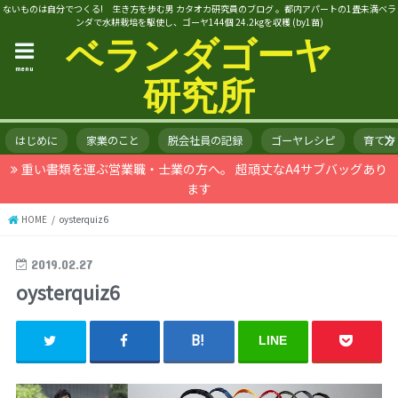
ないものは自分でつくる! 生き方を歩む男 カタオカ研究員のブログ 。都内アパートの1畳未満ベラ
ンダで水耕栽培を駆使し、ゴーヤ144個 24.2kgを収穫 (by1苗)
ベランダゴーヤ
menu
研究所
はじめに
家業のこと
脱会社員の記録
ゴーヤレシピ
育て方
重い書類を運ぶ営業職・士業の方へ。 超頑丈なA4サブバッグあり
ます
HOME
oysterquiz6
2019.02.27
oysterquiz6
LINE