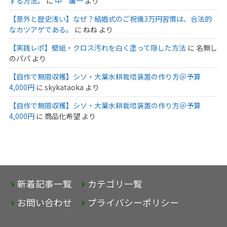
する方法。
に
中 庸一
より
【意外と歴史浅い】なぜ？結婚式のご祝儀3万円習慣は、合法的
なカツアゲである。
に
ねね
より
【実践レポ】壁紙・クロス汚れを白く塗って隠した方法
に
名無し
のパパ
より
【自作で無限収穫】シソ・大葉水耕栽培装置の作り方＠予算
4,000円
に
skykataoka
より
【自作で無限収穫】シソ・大葉水耕栽培装置の作り方＠予算
4,000円
に
商品化希望
より
新着記事一覧
カテゴリ一覧
お問い合わせ
プライバシーポリシー