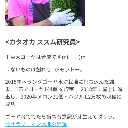
<カタオカ ススム研究員>
↑巨大ゴーヤは合成ですm(。。)m
『ないものは創れ!』 がモットー。
2015年ベランダゴーヤ水耕栽培に打ち込んだ結
果、1苗でゴーヤ144個 を収穫 。2018年に屋上に進
出し、2020年メロン21個・バジル1.2万枚の収穫に
成功。
ゴーヤ育ててたら当事者意識が芽生えて脱サラ。
⇒サラリーマン退職の経緯