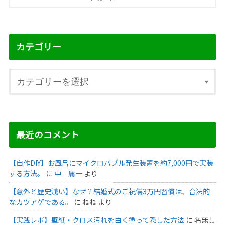
カテゴリー
最近のコメント
【自作DIY】お風呂にマイクロバブル発生装置を約7,000円で実装
する方法。
に
中 庸一
より
【意外と歴史浅い】なぜ？結婚式のご祝儀3万円習慣は、合法的
なカツアゲである。
に
ねね
より
【実践レポ】壁紙・クロス汚れを白く塗って隠した方法
に
名無し