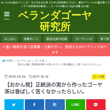
ないものは自分でつくる! 生き方を歩む男 カタオカ研究員のブログ 。都内アパートの1畳未満ベラ
ンダで水耕栽培を駆使し、ゴーヤ144個 24.2kgを収穫 (by1苗)
ベランダゴーヤ
menu
研究所
はじめに
家業のこと
脱会社員の記録
ゴーヤレシピ
育て方
重い書類を運ぶ営業職・士業の方へ。 超頑丈なA4サブバッグあり
ます
HOME
ゴーヤレシピ
ゴーヤ茶
【おかん発】正統派の実から作ったゴーヤ茶は香ばしく苦くなかったらしい。
2015.09.06
2017.10.12
ゴーヤ茶
【おかん発】正統派の実から作ったゴーヤ
茶は香ばしく苦くなかったらしい。
LINE