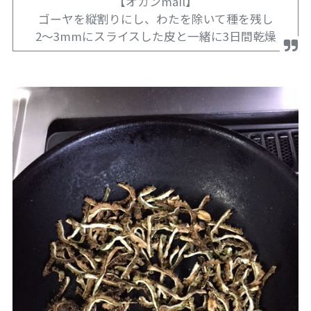
【オカンmail】
ゴーヤを縦割りにし、わたを除いて種を残し
2～3mmにスライスした皮と一緒に3日間乾燥