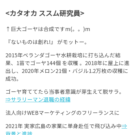
<カタオカ ススム研究員>
↑巨大ゴーヤは合成ですm(。。)m
『ないものは創れ!』 がモットー。
2015年ベランダゴーヤ水耕栽培に打ち込んだ結
果、1苗でゴーヤ144個 を収穫 。2018年に屋上に進
出し、2020年メロン21個・バジル1.2万枚の収穫に
成功。
ゴーヤ育ててたら当事者意識が芽生えて脱サラ。
⇒サラリーマン退職の経緯
法人向けWEBマーケティングのフリーランスに
2021年 実家広島の家業に単身赴任で飛び込み中
⇒
背景と進捗