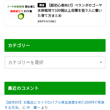
【超初心者向け】ベランダのゴーヤ
水耕栽培で100個以上収穫を狙う人に書い
た育て方まとめ
2017年5月28日
カテゴリー
最近のコメント
【自作DIY】お風呂にマイクロバブル発生装置を約7,000円で実装
する方法。
に
中 庸一
より