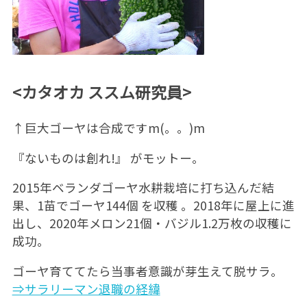
<カタオカ ススム研究員>
↑巨大ゴーヤは合成ですm(。。)m
『ないものは創れ!』 がモットー。
2015年ベランダゴーヤ水耕栽培に打ち込んだ結
果、1苗でゴーヤ144個 を収穫 。2018年に屋上に進
出し、2020年メロン21個・バジル1.2万枚の収穫に
成功。
ゴーヤ育ててたら当事者意識が芽生えて脱サラ。
⇒サラリーマン退職の経緯