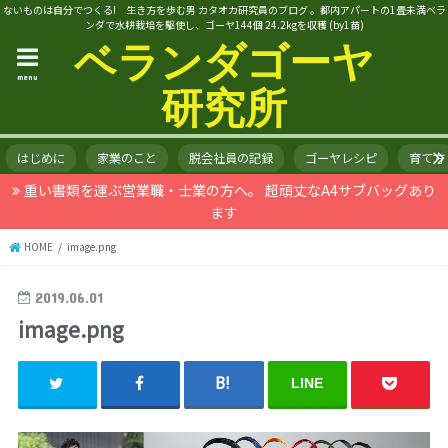
ないものは自分でつくる! 生き方を歩む男 カタオカ研究員のブログ 。都内アパートの1畳未満ベラ
ンダで水耕栽培を駆使し、ゴーヤ144個 24.2kgを収穫 (by1苗)
ベランダゴーヤ
menu
研究所
はじめに
家業のこと
脱会社員の記録
ゴーヤレシピ
育て方
重い書類を運ぶ営業職・士業の方へ。 超頑丈なA4サブバッグあり
ます
HOME
image.png
2019.06.01
image.png
LINE