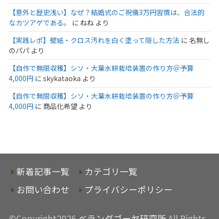
【意外と歴史浅い】なぜ？結婚式のご祝儀3万円習慣は、合法的
なカツアゲである。
に
ねね
より
【実践レポ】壁紙・クロス汚れを白く塗って隠した方法
に
名無し
のパパ
より
【自作で無限収穫】シソ・大葉水耕栽培装置の作り方＠予算
4,000円
に
skykataoka
より
【自作で無限収穫】シソ・大葉水耕栽培装置の作り方＠予算
4,000円
に
商品化希望
より
新着記事一覧
カテゴリ一覧
お問い合わせ
プライバシーポリシー
©Copyright2026
ベランダゴーヤ研究所
.All Rights