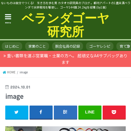
ないものは自分でつくる! 生き方を歩む男 カタオカ研究員のブログ 。都内アパートの1畳未満ベラ
ンダで水耕栽培を駆使し、ゴーヤ144個 24.2kgを収穫 (by1苗)
ベランダゴーヤ
menu
研究所
はじめに
家業のこと
脱会社員の記録
ゴーヤレシピ
育て方
重い書類を運ぶ営業職・士業の方へ。 超頑丈なA4サブバッグあり
ます
HOME
image
2024.10.01
image
LINE