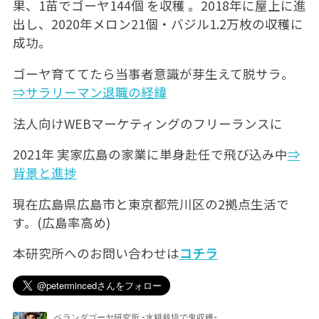
果、1苗でゴーヤ144個 を収穫 。2018年に屋上に進
出し、2020年メロン21個・バジル1.2万枚の収穫に
成功。
ゴーヤ育ててたら当事者意識が芽生えて脱サラ。
⇒サラリーマン退職の経緯
法人向けWEBマーケティングのフリーランスに
2021年 実家広島の家業に単身赴任で飛び込み中
⇒
背景と進捗
現在広島県広島市と東京都荒川区の2拠点生活で
す。(広島率高め)
本研究所へのお問い合わせは
コチラ