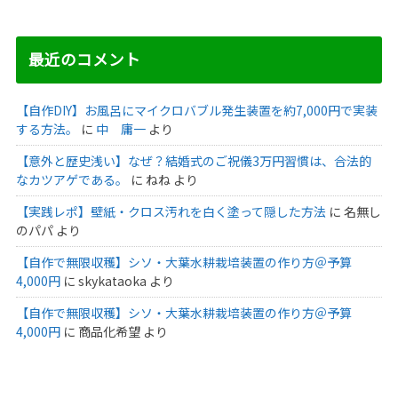
最近のコメント
【自作DIY】お風呂にマイクロバブル発生装置を約7,000円で実装
する方法。
に
中 庸一
より
【意外と歴史浅い】なぜ？結婚式のご祝儀3万円習慣は、合法的
なカツアゲである。
に
ねね
より
【実践レポ】壁紙・クロス汚れを白く塗って隠した方法
に
名無し
のパパ
より
【自作で無限収穫】シソ・大葉水耕栽培装置の作り方＠予算
4,000円
に
skykataoka
より
【自作で無限収穫】シソ・大葉水耕栽培装置の作り方＠予算
4,000円
に
商品化希望
より