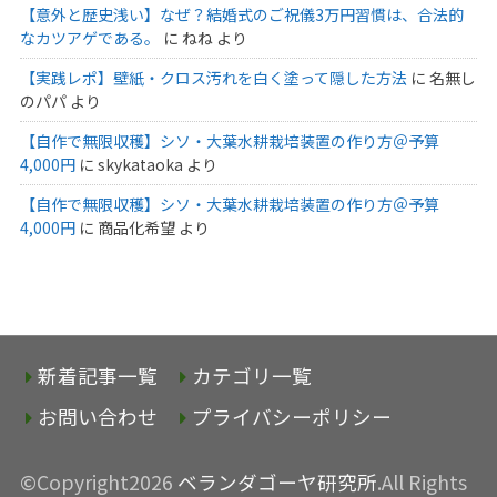
【意外と歴史浅い】なぜ？結婚式のご祝儀3万円習慣は、合法的
なカツアゲである。
に
ねね
より
【実践レポ】壁紙・クロス汚れを白く塗って隠した方法
に
名無し
のパパ
より
【自作で無限収穫】シソ・大葉水耕栽培装置の作り方＠予算
4,000円
に
skykataoka
より
【自作で無限収穫】シソ・大葉水耕栽培装置の作り方＠予算
4,000円
に
商品化希望
より
新着記事一覧
カテゴリ一覧
お問い合わせ
プライバシーポリシー
©Copyright2026
ベランダゴーヤ研究所
.All Rights