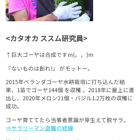
<カタオカ ススム研究員>
↑巨大ゴーヤは合成ですm(。。)m
『ないものは創れ!』 がモットー。
2015年ベランダゴーヤ水耕栽培に打ち込んだ結
果、1苗でゴーヤ144個 を収穫 。2018年に屋上に進
出し、2020年メロン21個・バジル1.2万枚の収穫に
成功。
ゴーヤ育ててたら当事者意識が芽生えて脱サラ。
⇒サラリーマン退職の経緯