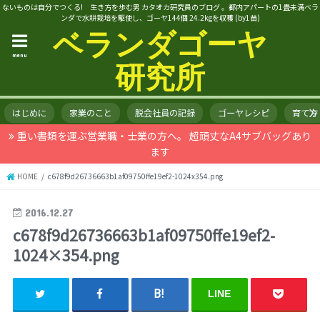
ないものは自分でつくる! 生き方を歩む男 カタオカ研究員のブログ 。都内アパートの1畳未満ベラ
ンダで水耕栽培を駆使し、ゴーヤ144個 24.2kgを収穫 (by1苗)
ベランダゴーヤ
menu
研究所
はじめに
家業のこと
脱会社員の記録
ゴーヤレシピ
育て方
重い書類を運ぶ営業職・士業の方へ。 超頑丈なA4サブバッグあり
ます
HOME
c678f9d26736663b1af09750ffe19ef2-1024x354.png
2016.12.27
c678f9d26736663b1af09750ffe19ef2-
1024×354.png
LINE