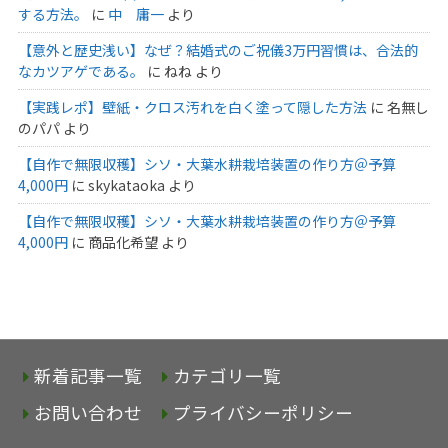
する方法。
に
中 庸一
より
【意外と歴史浅い】なぜ？結婚式のご祝儀3万円習慣は、合法的
なカツアゲである。
に
ねね
より
【実践レポ】壁紙・クロス汚れを白く塗って隠した方法
に
名無し
のパパ
より
【自作で無限収穫】シソ・大葉水耕栽培装置の作り方＠予算
4,000円
に
skykataoka
より
【自作で無限収穫】シソ・大葉水耕栽培装置の作り方＠予算
4,000円
に
商品化希望
より
新着記事一覧
カテゴリ一覧
お問い合わせ
プライバシーポリシー