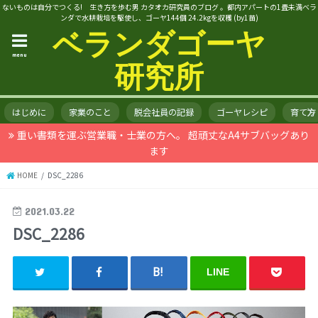
ないものは自分でつくる! 生き方を歩む男 カタオカ研究員のブログ 。都内アパートの1畳未満ベラ
ンダで水耕栽培を駆使し、ゴーヤ144個 24.2kgを収穫 (by1苗)
ベランダゴーヤ
menu
研究所
はじめに
家業のこと
脱会社員の記録
ゴーヤレシピ
育て方
重い書類を運ぶ営業職・士業の方へ。 超頑丈なA4サブバッグあり
ます
HOME
DSC_2286
2021.03.22
DSC_2286
LINE