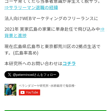
ゴーヤ育ててたら当事者意識が芽生えて脱サラ。
⇒サラリーマン退職の経緯
法人向けWEBマーケティングのフリーランスに
2021年 実家広島の家業に単身赴任で飛び込み中
⇒
背景と進捗
現在広島県広島市と東京都荒川区の2拠点生活で
す。(広島率高め)
本研究所へのお問い合わせは
コチラ