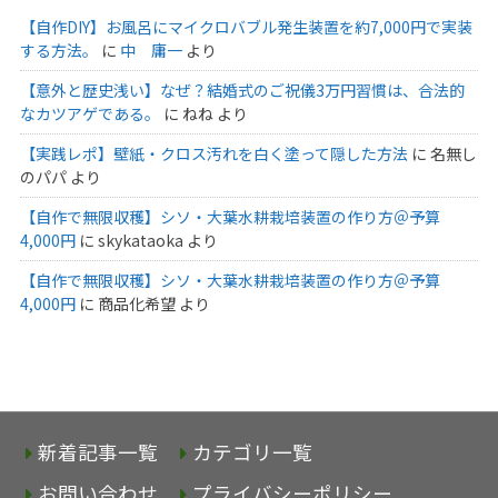
【自作DIY】お風呂にマイクロバブル発生装置を約7,000円で実装
する方法。
に
中 庸一
より
【意外と歴史浅い】なぜ？結婚式のご祝儀3万円習慣は、合法的
なカツアゲである。
に
ねね
より
【実践レポ】壁紙・クロス汚れを白く塗って隠した方法
に
名無し
のパパ
より
【自作で無限収穫】シソ・大葉水耕栽培装置の作り方＠予算
4,000円
に
skykataoka
より
【自作で無限収穫】シソ・大葉水耕栽培装置の作り方＠予算
4,000円
に
商品化希望
より
新着記事一覧
カテゴリ一覧
お問い合わせ
プライバシーポリシー