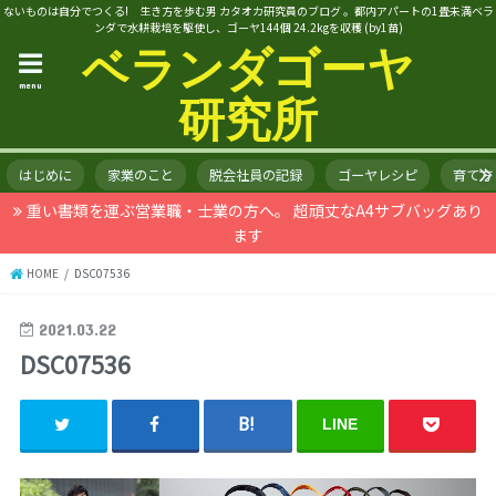
ないものは自分でつくる! 生き方を歩む男 カタオカ研究員のブログ 。都内アパートの1畳未満ベラ
ンダで水耕栽培を駆使し、ゴーヤ144個 24.2kgを収穫 (by1苗)
ベランダゴーヤ
menu
研究所
はじめに
家業のこと
脱会社員の記録
ゴーヤレシピ
育て方
重い書類を運ぶ営業職・士業の方へ。 超頑丈なA4サブバッグあり
ます
HOME
DSC07536
2021.03.22
DSC07536
LINE