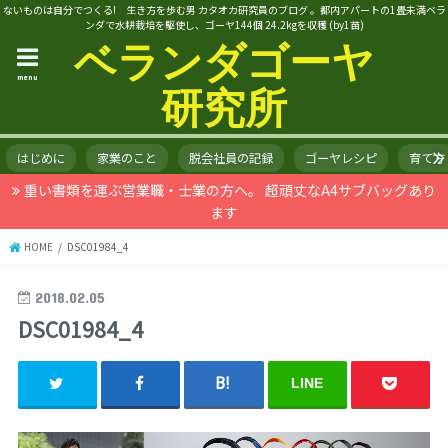
ないものは自分でつくる! 生き方を歩む男 カタオカ研究員のブログ 。都内アパートの1畳未満ベラ
ンダで水耕栽培を駆使し、ゴーヤ144個 24.2kgを収穫 (by1苗)
ベランダゴーヤ
menu
研究所
はじめに
家業のこと
脱会社員の記録
ゴーヤレシピ
育て方
重い書類を運ぶ営業職・士業の方へ。 超頑丈なA4サブバッグあり
ます
HOME
DSC01984_4
2018.02.05
DSC01984_4
LINE