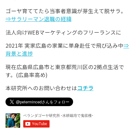
ゴーヤ育ててたら当事者意識が芽生えて脱サラ。
⇒サラリーマン退職の経緯
法人向けWEBマーケティングのフリーランスに
2021年 実家広島の家業に単身赴任で飛び込み中
⇒
背景と進捗
現在広島県広島市と東京都荒川区の2拠点生活で
す。(広島率高め)
本研究所へのお問い合わせは
コチラ