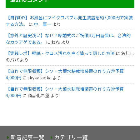
【自作DIY】お風呂にマイクロバブル発生装置を約7,000円で実装
する方法。
に
中 庸一
より
【意外と歴史浅い】なぜ？結婚式のご祝儀3万円習慣は、合法的
なカツアゲである。
に
ねね
より
【実践レポ】壁紙・クロス汚れを白く塗って隠した方法
に
名無し
のパパ
より
【自作で無限収穫】シソ・大葉水耕栽培装置の作り方＠予算
4,000円
に
skykataoka
より
【自作で無限収穫】シソ・大葉水耕栽培装置の作り方＠予算
4,000円
に
商品化希望
より
新着記事一覧
カテゴリ一覧