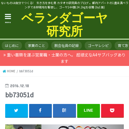
ないものは自分でつくる! 生き方を歩む男 カタオカ研究員のブログ 。都内アパートの1畳未満ベラ
ンダで水耕栽培を駆使し、ゴーヤ144個 24.2kgを収穫 (by1苗)
ベランダゴーヤ
menu
研究所
はじめに
家業のこと
脱会社員の記録
ゴーヤレシピ
育て方
重い書類を運ぶ営業職・士業の方へ。 超頑丈なA4サブバッグあり
ます
HOME
bb73051d
2016.12.18
bb73051d
LINE