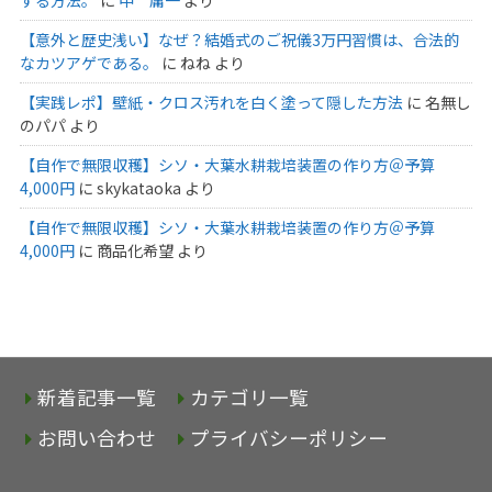
【意外と歴史浅い】なぜ？結婚式のご祝儀3万円習慣は、合法的
なカツアゲである。
に
ねね
より
【実践レポ】壁紙・クロス汚れを白く塗って隠した方法
に
名無し
のパパ
より
【自作で無限収穫】シソ・大葉水耕栽培装置の作り方＠予算
4,000円
に
skykataoka
より
【自作で無限収穫】シソ・大葉水耕栽培装置の作り方＠予算
4,000円
に
商品化希望
より
新着記事一覧
カテゴリ一覧
お問い合わせ
プライバシーポリシー