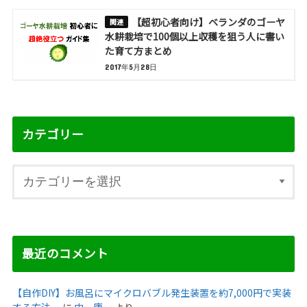
【超初心者向け】ベランダのゴーヤ
水耕栽培で100個以上収穫を狙う人に書い
た育て方まとめ
2017年5月28日
カテゴリー
最近のコメント
【自作DIY】お風呂にマイクロバブル発生装置を約7,000円で実装
する方法。
に
中 庸一
より