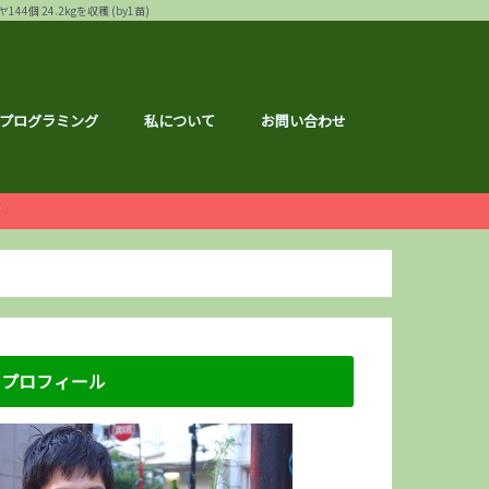
24.2kgを収穫 (by1苗)
プログラミング
私について
お問い合わせ
ー
白ゴーヤ
す
運営報告
ハウ
フェス
メ
記事
ナクション
ドメイド
の森ハーフマラソン
リバーサイドマラソン
マラソン
トレーニング
広島のこと
のこと
区のこと
区のこと
のこと
のこと
メ
銘柄分析
総会レポ
優待
屋ブルドッグ
通貨
静六
な節約情報
さと納税
プロフィール