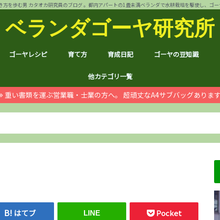
方を歩む男 カタオカ研究員のブログ 。都内アパートの1畳未満ベランダで水耕栽培を駆使し、ゴーヤ144個 
ベランダゴーヤ研究所
ゴーヤレシピ
育て方
育成日記
ゴーヤの豆知識
裏ワザ
チャンプルー
干しゴーヤ
サラダ
肉詰め
ゴーヤ餃子
おつまみ
カレー
お好み焼き
インスタント食品
コスメ
ゴーヤ茶
ジュース
デザート
葉も食べれる！
自動給水装置
ハイポニカ水耕栽培とは
ノウハウ
ほんわか
日常
月例報告
収支決算
ゴーヤ価格情報
ゴーヤ関連商品レビュ
健康上の効果効能
統計分析
産地訪問：群馬館林
産地訪問：熊本
産地訪問：埼玉 伝説の
他カテゴリ一覧
重い書類を運ぶ営業職・士業の方へ。 超頑丈なA4サブバッグありま
ゴジラ
空き家
PC・スマホ
シャープ
ドローン
ブログ運営
ムダ知識
マラソン
RX100
子育て
#地域ブログ
株式投資・お金
月次
ノウ
ブロ
顔ハ
お宝
サカ
ハン
上野
荒川
久喜
体幹
地元
北区
荒川
台東
茨城
京都
グル
個別
株主
株主
雑貨
仮想
本多
お得
ふる
はてブ
Pocket
LINE