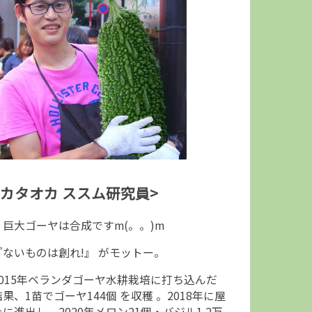
<カタオカ ススム研究員>
↑巨大ゴーヤは合成ですm(。。)m
『ないものは創れ!』 がモットー。
2015年ベランダゴーヤ水耕栽培に打ち込んだ
結果、1苗でゴーヤ144個 を収穫 。2018年に屋
上に進出し、2020年メロン21個・バジル1.2万