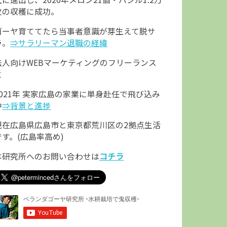
枚の収穫に成功。
ゴーヤ育ててたら当事者意識が芽生えて脱サ
ラ。
⇒サラリーマン退職の経緯
法人向けWEBマーケティングのフリーランス
に
2021年 実家広島の家業に単身赴任で飛び込み
中
⇒背景と進捗
現在広島県広島市と東京都荒川区の2拠点生活
です。(広島率高め)
本研究所へのお問い合わせは
コチラ