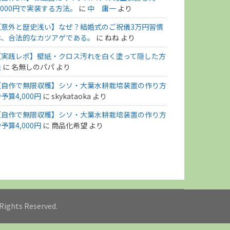
,000円で実装する方法。
に
中 庸一
より
【意外と歴史浅い】なぜ？結婚式のご祝儀3万円習慣
は、合法的なカツアゲである。
に
ねね
より
【実践レポ】壁紙・クロス汚れを白く塗って隠した方
法
に
名無しのパパ
より
【自作で無限収穫】シソ・大葉水耕栽培装置の作り方
予算4,000円
に
skykataoka
より
【自作で無限収穫】シソ・大葉水耕栽培装置の作り方
予算4,000円
に
商品化希望
より
l Rights Reserved.