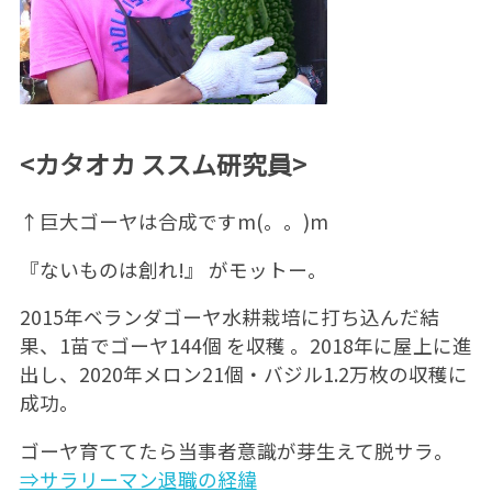
<カタオカ ススム研究員>
↑巨大ゴーヤは合成ですm(。。)m
『ないものは創れ!』 がモットー。
2015年ベランダゴーヤ水耕栽培に打ち込んだ結
果、1苗でゴーヤ144個 を収穫 。2018年に屋上に進
出し、2020年メロン21個・バジル1.2万枚の収穫に
成功。
ゴーヤ育ててたら当事者意識が芽生えて脱サラ。
⇒サラリーマン退職の経緯