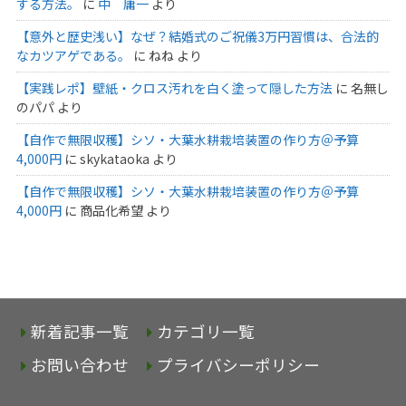
する方法。
に
中 庸一
より
【意外と歴史浅い】なぜ？結婚式のご祝儀3万円習慣は、合法的
なカツアゲである。
に
ねね
より
【実践レポ】壁紙・クロス汚れを白く塗って隠した方法
に
名無し
のパパ
より
【自作で無限収穫】シソ・大葉水耕栽培装置の作り方＠予算
4,000円
に
skykataoka
より
【自作で無限収穫】シソ・大葉水耕栽培装置の作り方＠予算
4,000円
に
商品化希望
より
新着記事一覧
カテゴリ一覧
お問い合わせ
プライバシーポリシー