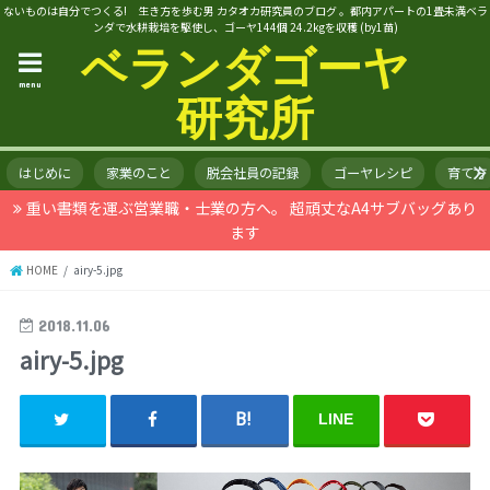
ないものは自分でつくる! 生き方を歩む男 カタオカ研究員のブログ 。都内アパートの1畳未満ベラ
ンダで水耕栽培を駆使し、ゴーヤ144個 24.2kgを収穫 (by1苗)
ベランダゴーヤ
menu
研究所
はじめに
家業のこと
脱会社員の記録
ゴーヤレシピ
育て方
重い書類を運ぶ営業職・士業の方へ。 超頑丈なA4サブバッグあり
ます
HOME
airy-5.jpg
2018.11.06
airy-5.jpg
LINE