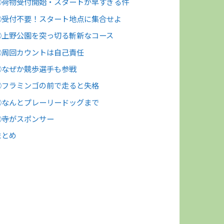
①荷物受付開始・スタートが早すぎる件
②受付不要！スタート地点に集合せよ
③上野公園を突っ切る斬新なコース
④周回カウントは自己責任
⑤なぜか競歩選手も参戦
⑥フラミンゴの前で走ると失格
⑦なんとプレーリードッグまで
⑧寺がスポンサー
まとめ