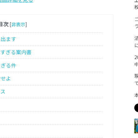
目次
[
非表示
]
に出ます
りすぎる案内書
すぎる件
合せよ
ース