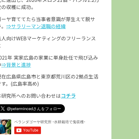
枚の収穫に成功。
ゴーヤ育ててたら当事者意識が芽生えて脱サ
ラ。
⇒サラリーマン退職の経緯
法人向けWEBマーケティングのフリーランス
に
2021年 実家広島の家業に単身赴任で飛び込み
中
⇒背景と進捗
現在広島県広島市と東京都荒川区の2拠点生活
です。(広島率高め)
本研究所へのお問い合わせは
コチラ