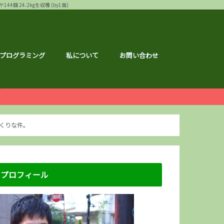
24.2kgを収穫 (by1苗)
プログラミング
私について
お問い合わせ
ー
白ゴーヤ
す
運営報告
ハウ
フェス
メ
記事
ナクション
ドメイド
の森ハーフマラソン
リバーサイドマラソン
マラソン
トレーニング
広島のこと
のこと
区のこと
区のこと
のこと
のこと
メ
銘柄分析
総会レポ
優待
屋ブルドッグ
通貨
静六
な節約情報
さと納税
くりな件。
プロフィール