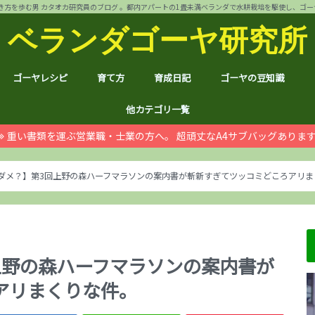
方を歩む男 カタオカ研究員のブログ 。都内アパートの1畳未満ベランダで水耕栽培を駆使し、ゴーヤ144個 
ベランダゴーヤ研究所
ゴーヤレシピ
育て方
育成日記
ゴーヤの豆知識
裏ワザ
チャンプルー
干しゴーヤ
サラダ
肉詰め
ゴーヤ餃子
おつまみ
カレー
お好み焼き
インスタント食品
コスメ
ゴーヤ茶
ジュース
デザート
葉も食べれる！
自動給水装置
ハイポニカ水耕栽培とは
ノウハウ
ほんわか
日常
月例報告
収支決算
ゴーヤ価格情報
ゴーヤ関連商品レビュ
健康上の効果効能
統計分析
産地訪問：群馬館林
産地訪問：熊本
産地訪問：埼玉 伝説の
他カテゴリ一覧
重い書類を運ぶ営業職・士業の方へ。 超頑丈なA4サブバッグありま
ゴジラ
空き家
PC・スマホ
シャープ
ドローン
ブログ運営
ムダ知識
マラソン
RX100
子育て
#地域ブログ
株式投資・お金
月次
ノウ
ブロ
顔ハ
お宝
サカ
ハン
上野
荒川
久喜
体幹
地元
北区
荒川
台東
茨城
京都
グル
個別
株主
株主
雑貨
仮想
本多
お得
ふる
ダメ？】第3回上野の森ハーフマラソンの案内書が斬新すぎてツッコミどころアリま
上野の森ハーフマラソンの案内書が
アリまくりな件。