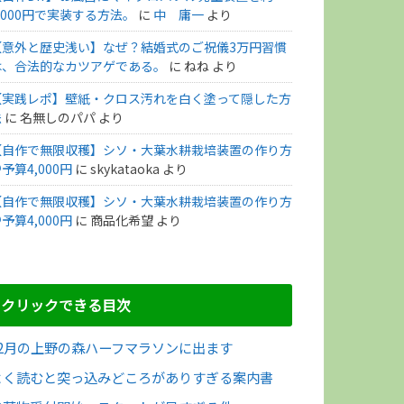
,000円で実装する方法。
に
中 庸一
より
【意外と歴史浅い】なぜ？結婚式のご祝儀3万円習慣
は、合法的なカツアゲである。
に
ねね
より
【実践レポ】壁紙・クロス汚れを白く塗って隠した方
法
に
名無しのパパ
より
【自作で無限収穫】シソ・大葉水耕栽培装置の作り方
予算4,000円
に
skykataoka
より
【自作で無限収穫】シソ・大葉水耕栽培装置の作り方
予算4,000円
に
商品化希望
より
クリックできる目次
12月の上野の森ハーフマラソンに出ます
よく読むと突っ込みどころがありすぎる案内書