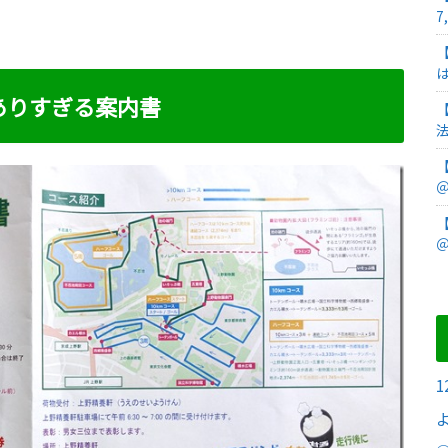
7
ありすぎる案内書
＠
＠