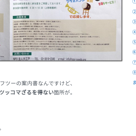
フツーの案内書なんですけど、
ツッコマざるを得ない
箇所が。
。