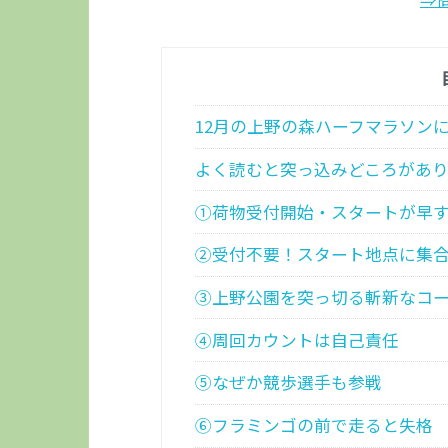
12月の上野の森ハーフマラソン
よく読むと突っ込みどころがあ
①荷物受付開始・スタートが早
②受付不要！スタート地点に集
③上野公園を突っ切る斬新なコ
④周回カウントは自己責任
⑤なぜか競歩選手も参戦
⑥フラミンゴの前で走ると失格