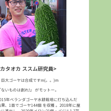
<カタオカ ススム研究員>
↑巨大ゴーヤは合成ですm(。。)m
『ないものは創れ!』 がモットー。
2015年ベランダゴーヤ水耕栽培に打ち込んだ
結果、1苗でゴーヤ144個 を収穫 。2018年に屋
上に進出し、2020年メロン21個・バジル1.2万