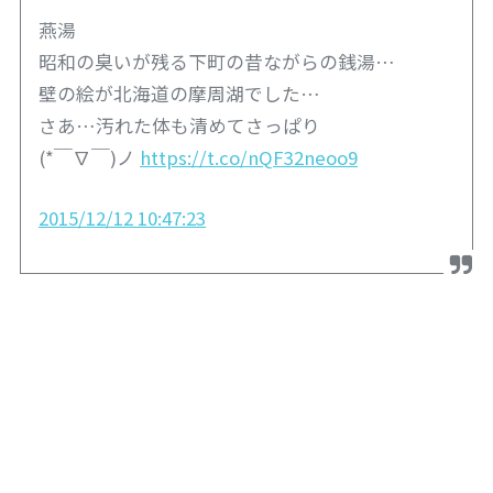
燕湯
昭和の臭いが残る下町の昔ながらの銭湯…
壁の絵が北海道の摩周湖でした…
さあ…汚れた体も清めてさっぱり
(*￣∇￣)ノ
https://t.co/nQF32neoo9
2015/12/12 10:47:23