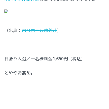
（出典：
水月ホテル鴎外荘
）
日帰り入浴／一名様料金
1,650円
（税込）
と
ややお高め。