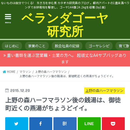
ないものは自分でつくる! 生き方を歩む男 カタオカ研究員のブログ 。都内アパートの1畳未満ベラ
ンダで水耕栽培を駆使し、ゴーヤ144個 24.2kgを収穫 (by1苗)
ベランダゴーヤ
menu
研究所
はじめに
家業のこと
脱会社員の記録
ゴーヤレシピ
育て方
重い書類を運ぶ営業職・士業の方へ。 超頑丈なA4サブバッグあり
ます
HOME
マラソン
上野の森ハーフマラソン
上野の森ハーフマラソン後の銭湯は、御徒町近くの燕湯がちょうどイイ。
2015.12.20
上野の森ハーフマラソン
上野の森ハーフマラソン後の銭湯は、御徒
町近くの燕湯がちょうどイイ。
LINE