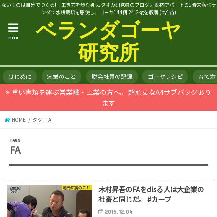
ないものは自分でつくる! 生き方を歩む男 カタオカ研究員のブログ 。都内アパートの1畳未満ベラ
ンダで水耕栽培を駆使し、ゴーヤ144個 24.2kgを収穫 (by1苗)
ベランダゴーヤ
menu
研究所
はじめに
家業のこと
脱会社員の記録
ゴーヤレシピ
育て方
重い書類を運ぶ営業職・士業の方へ。 超頑丈なA4サブバッグあり
ます
HOME
タグ : FA
FA
木村昇吾のFAをdisる人は大企業の
地元広島のこと
社畜と同じだ。 #カープ
2015.12.04