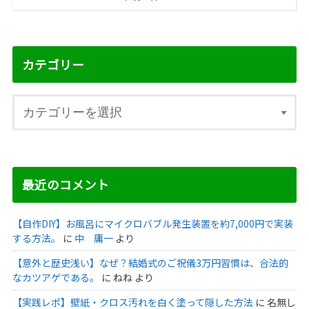
カテゴリー
最近のコメント
【自作DIY】お風呂にマイクロバブル発生装置を約7,000円で実装
する方法。
に
中 庸一
より
【意外と歴史浅い】なぜ？結婚式のご祝儀3万円習慣は、合法的
なカツアゲである。
に
ねね
より
【実践レポ】壁紙・クロス汚れを白く塗って隠した方法
に
名無し