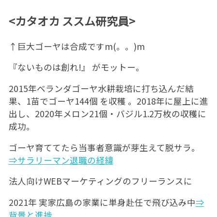
<カタオカ ススム研究員>
↑巨大ゴーヤは合成ですm(。。)m
『ないものは創れ!』 がモットー。
2015年ベランダゴーヤ水耕栽培に打ち込んだ結
果、1苗でゴーヤ144個 を収穫 。2018年に屋上に進
出し、2020年メロン21個・バジル1.2万枚の収穫に
成功。
ゴーヤ育ててたら当事者意識が芽生えて脱サラ。
⇒サラリーマン退職の経緯
法人向けWEBマーケティングのフリーランスに
2021年 実家広島の家業に単身赴任で飛び込み中
⇒
背景と進捗