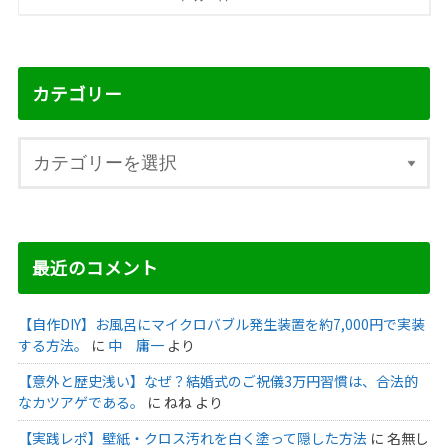
カテゴリー
最近のコメント
【自作DIY】お風呂にマイクロバブル発生装置を約7,000円で実装
する方法。
に
中 庸一
より
【意外と歴史浅い】なぜ？結婚式のご祝儀3万円習慣は、合法的
なカツアゲである。
に
ねね
より
【実践レポ】壁紙・クロス汚れを白く塗って隠した方法
に
名無し