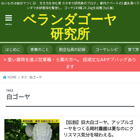
ないものは自分でつくる! 生き方を歩む男 カタオカ研究員のブログ 。都内アパートの1畳未満ベラ
ンダで水耕栽培を駆使し、ゴーヤ144個 24.2kgを収穫 (by1苗)
ベランダゴーヤ
menu
研究所
はじめに
家業のこと
脱会社員の記録
ゴーヤレシピ
育て方
重い書類を運ぶ営業職・士業の方へ。 超頑丈なA4サブバッグあり
ます
HOME
タグ : 白ゴーヤ
白ゴーヤ
【伝説】巨大白ゴーヤ、アップルゴ
産地訪問：埼玉 伝説の白ゴーヤ
ーヤをつくる岡村農園は夏なのにク
リスマス気分を味わえる。