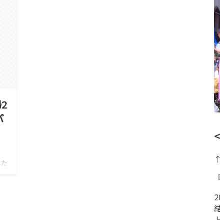
2
パ
った
別
タン
…