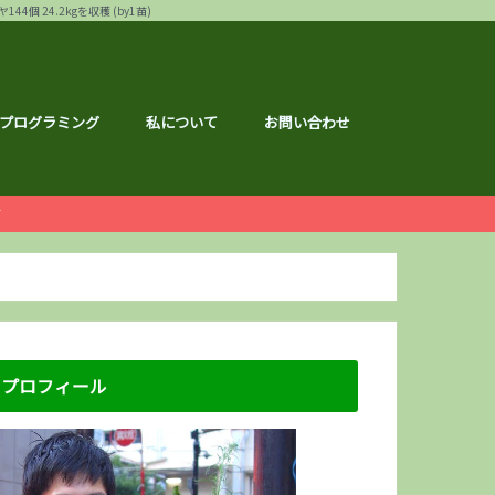
24.2kgを収穫 (by1苗)
プログラミング
私について
お問い合わせ
ー
白ゴーヤ
す
運営報告
ハウ
フェス
メ
記事
ナクション
ドメイド
の森ハーフマラソン
リバーサイドマラソン
マラソン
トレーニング
広島のこと
のこと
区のこと
区のこと
のこと
のこと
メ
銘柄分析
総会レポ
優待
屋ブルドッグ
通貨
静六
な節約情報
さと納税
プロフィール