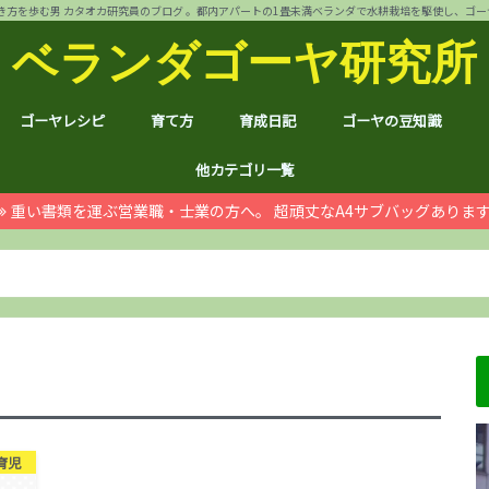
方を歩む男 カタオカ研究員のブログ 。都内アパートの1畳未満ベランダで水耕栽培を駆使し、ゴーヤ144個 
ベランダゴーヤ研究所
ゴーヤレシピ
育て方
育成日記
ゴーヤの豆知識
裏ワザ
チャンプルー
干しゴーヤ
サラダ
肉詰め
ゴーヤ餃子
おつまみ
カレー
お好み焼き
インスタント食品
コスメ
ゴーヤ茶
ジュース
デザート
葉も食べれる！
自動給水装置
ハイポニカ水耕栽培とは
ノウハウ
ほんわか
日常
月例報告
収支決算
ゴーヤ価格情報
ゴーヤ関連商品レビュ
健康上の効果効能
統計分析
産地訪問：群馬館林
産地訪問：熊本
産地訪問：埼玉 伝説の
他カテゴリ一覧
重い書類を運ぶ営業職・士業の方へ。 超頑丈なA4サブバッグありま
ゴジラ
空き家
PC・スマホ
シャープ
ドローン
ブログ運営
ムダ知識
マラソン
RX100
子育て
#地域ブログ
株式投資・お金
月次
ノウ
ブロ
顔ハ
お宝
サカ
ハン
上野
荒川
久喜
体幹
地元
北区
荒川
台東
茨城
京都
グル
個別
株主
株主
雑貨
仮想
本多
お得
ふる
育児