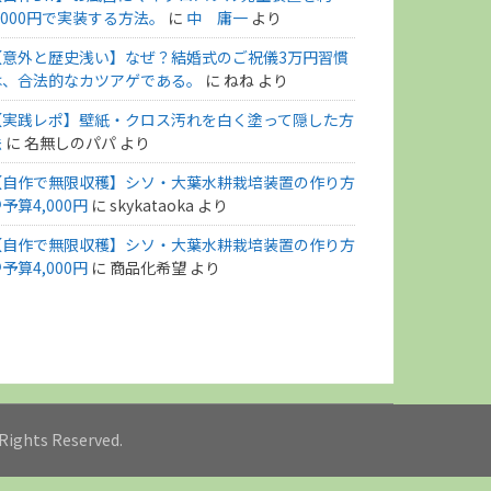
,000円で実装する方法。
に
中 庸一
より
【意外と歴史浅い】なぜ？結婚式のご祝儀3万円習慣
は、合法的なカツアゲである。
に
ねね
より
【実践レポ】壁紙・クロス汚れを白く塗って隠した方
法
に
名無しのパパ
より
【自作で無限収穫】シソ・大葉水耕栽培装置の作り方
予算4,000円
に
skykataoka
より
【自作で無限収穫】シソ・大葉水耕栽培装置の作り方
予算4,000円
に
商品化希望
より
l Rights Reserved.