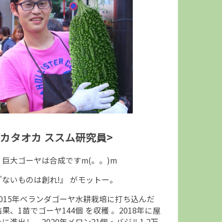
<カタオカ ススム研究員>
↑巨大ゴーヤは合成ですm(。。)m
『ないものは創れ!』 がモットー。
2015年ベランダゴーヤ水耕栽培に打ち込んだ
結果、1苗でゴーヤ144個 を収穫 。2018年に屋
上に進出し、2020年メロン21個・バジル1.2万