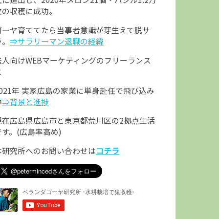
枚の収穫に成功。
ゴーヤ育ててたら当事者意識が芽生えて脱サ
ラ。
⇒サラリーマン退職の経緯
法人向けWEBマーケティングのフリーランス
に
2021年 実家広島の家業に単身赴任で飛び込み
中
⇒背景と進捗
現在広島県広島市と東京都荒川区の2拠点生活
です。(広島率高め)
本研究所へのお問い合わせは
コチラ