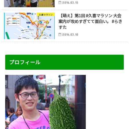
2016.03.15
【萌え】第1回 #久喜マラソン 大会
久喜マラソン
案内が攻めすぎてて面白い。 #らき
すた
2016.03.10
プロフィール