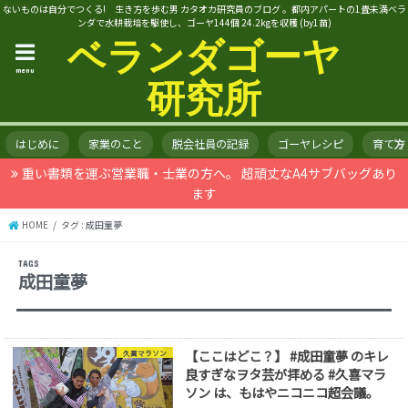
ないものは自分でつくる! 生き方を歩む男 カタオカ研究員のブログ 。都内アパートの1畳未満ベラ
ンダで水耕栽培を駆使し、ゴーヤ144個 24.2kgを収穫 (by1苗)
ベランダゴーヤ
menu
研究所
はじめに
家業のこと
脱会社員の記録
ゴーヤレシピ
育て方
重い書類を運ぶ営業職・士業の方へ。 超頑丈なA4サブバッグあり
ます
HOME
タグ : 成田童夢
成田童夢
【ここはどこ？】 #成田童夢 のキレ
久喜マラソン
良すぎなヲタ芸が拝める #久喜マラ
ソン は、もはやニコニコ超会議。