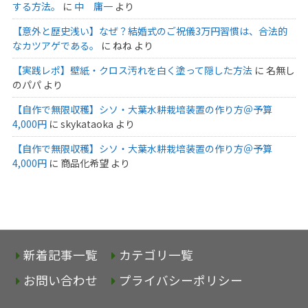
する方法。
に
中 庸一
より
【意外と歴史浅い】なぜ？結婚式のご祝儀3万円習慣は、合法的
なカツアゲである。
に
ねね
より
【実践レポ】壁紙・クロス汚れを白く塗って隠した方法
に
名無し
のパパ
より
【自作で無限収穫】シソ・大葉水耕栽培装置の作り方＠予算
4,000円
に
skykataoka
より
【自作で無限収穫】シソ・大葉水耕栽培装置の作り方＠予算
4,000円
に
商品化希望
より
新着記事一覧
カテゴリ一覧
お問い合わせ
プライバシーポリシー