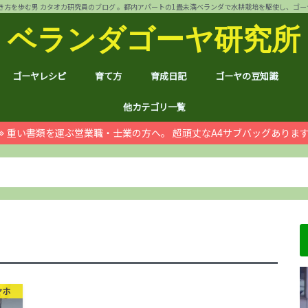
方を歩む男 カタオカ研究員のブログ 。都内アパートの1畳未満ベランダで水耕栽培を駆使し、ゴーヤ144個 
ベランダゴーヤ研究所
ゴーヤレシピ
育て方
育成日記
ゴーヤの豆知識
裏ワザ
チャンプルー
干しゴーヤ
サラダ
肉詰め
ゴーヤ餃子
おつまみ
カレー
お好み焼き
インスタント食品
コスメ
ゴーヤ茶
ジュース
デザート
葉も食べれる！
自動給水装置
ハイポニカ水耕栽培とは
ノウハウ
ほんわか
日常
月例報告
収支決算
ゴーヤ価格情報
ゴーヤ関連商品レビュ
健康上の効果効能
統計分析
産地訪問：群馬館林
産地訪問：熊本
産地訪問：埼玉 伝説の
他カテゴリ一覧
重い書類を運ぶ営業職・士業の方へ。 超頑丈なA4サブバッグありま
ゴジラ
空き家
PC・スマホ
シャープ
ドローン
ブログ運営
ムダ知識
マラソン
RX100
子育て
#地域ブログ
株式投資・お金
月次
ノウ
ブロ
顔ハ
お宝
サカ
ハン
上野
荒川
久喜
体幹
地元
北区
荒川
台東
茨城
京都
グル
個別
株主
株主
雑貨
仮想
本多
お得
ふる
マホ