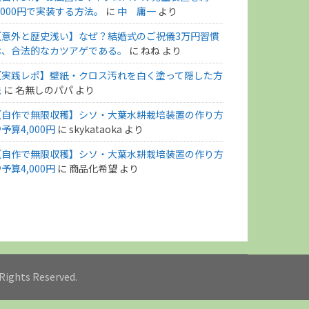
,000円で実装する方法。
に
中 庸一
より
【意外と歴史浅い】なぜ？結婚式のご祝儀3万円習慣
は、合法的なカツアゲである。
に
ねね
より
【実践レポ】壁紙・クロス汚れを白く塗って隠した方
法
に
名無しのパパ
より
【自作で無限収穫】シソ・大葉水耕栽培装置の作り方
予算4,000円
に
skykataoka
より
【自作で無限収穫】シソ・大葉水耕栽培装置の作り方
予算4,000円
に
商品化希望
より
l Rights Reserved.