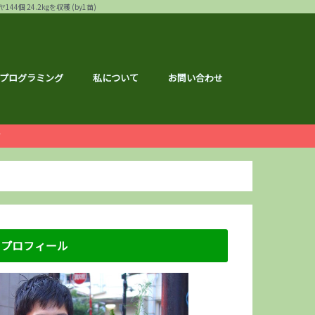
24.2kgを収穫 (by1苗)
プログラミング
私について
お問い合わせ
ー
白ゴーヤ
す
運営報告
ハウ
フェス
メ
記事
ナクション
ドメイド
の森ハーフマラソン
リバーサイドマラソン
マラソン
トレーニング
広島のこと
のこと
区のこと
区のこと
のこと
のこと
メ
銘柄分析
総会レポ
優待
屋ブルドッグ
通貨
静六
な節約情報
さと納税
プロフィール