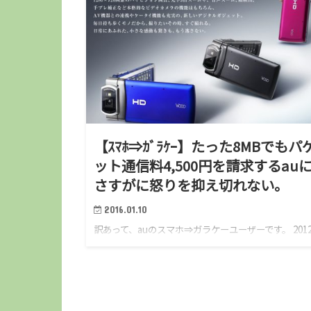
【ｽﾏﾎ⇒ｶﾞﾗｹｰ】たった8MBでもパ
ット通信料4,500円を請求するau
さすがに怒りを抑え切れない。
2016.01.10
訳あって、auのスマホ⇒ガラケーユーザーです。 2012
月、スマホユーザーだったぼくはあまりにもスマホを
じりすぎる自分に危機感を覚え、以前使っていたガラ
ーに機種変戻ししました。 スマホが通知してくる…