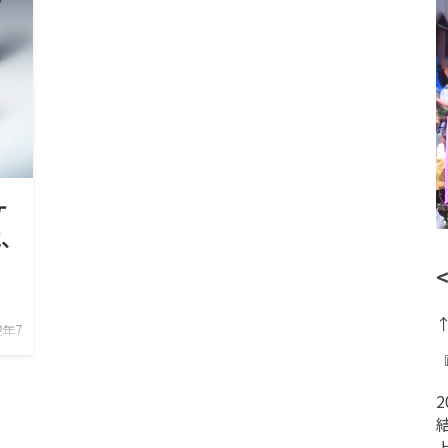
ケ
に、
年7
い
ケ