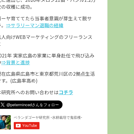
枚の収穫に成功。
ゴーヤ育ててたら当事者意識が芽生えて脱サ
ラ。
⇒サラリーマン退職の経緯
法人向けWEBマーケティングのフリーランス
に
2021年 実家広島の家業に単身赴任で飛び込み
中
⇒背景と進捗
現在広島県広島市と東京都荒川区の2拠点生活
です。(広島率高め)
本研究所へのお問い合わせは
コチラ