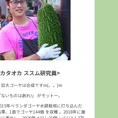
<カタオカ ススム研究員>
↑巨大ゴーヤは合成ですm(。。)m
『ないものは創れ!』 がモットー。
2015年ベランダゴーヤ水耕栽培に打ち込んだ
結果、1苗でゴーヤ144個 を収穫 。2018年に屋
上に進出し、2020年メロン21個・バジル1.2万