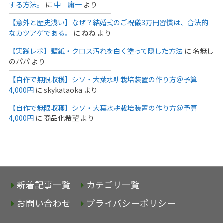
する方法。
に
中 庸一
より
【意外と歴史浅い】なぜ？結婚式のご祝儀3万円習慣は、合法的
なカツアゲである。
に
ねね
より
【実践レポ】壁紙・クロス汚れを白く塗って隠した方法
に
名無し
のパパ
より
【自作で無限収穫】シソ・大葉水耕栽培装置の作り方＠予算
4,000円
に
skykataoka
より
【自作で無限収穫】シソ・大葉水耕栽培装置の作り方＠予算
4,000円
に
商品化希望
より
新着記事一覧
カテゴリ一覧
お問い合わせ
プライバシーポリシー