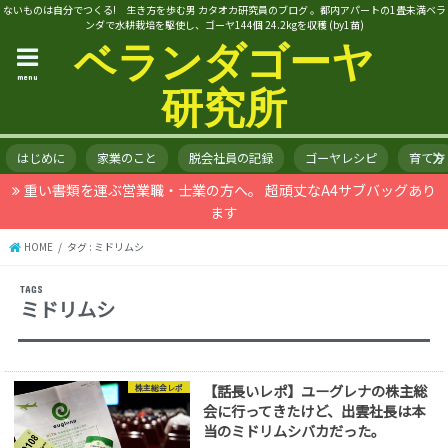
ないものは自分でつくる! 生き方を歩む男 カタオカ研究員のブログ 。都内アパートの1畳未満ベラ
ンダで水耕栽培を駆使し、ゴーヤ144個 24.2kgを収穫 (by1苗)
ベランダゴーヤ
menu
研究所
はじめに
家業のこと
脱会社員の記録
ゴーヤレシピ
育て方
重い書類を運ぶ営業職・士業の方へ。 超頑丈なA4サブバッグあり
ます
HOME
タグ : ミドリムシ
ミドリムシ
【話長いレポ】ユーグレナの株主総
株主総会レポ
会に行ってきたけど、出雲社長は本
当のミドリムシバカだった。