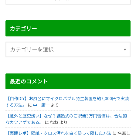
カテゴリー
最近のコメント
【自作DIY】お風呂にマイクロバブル発生装置を約7,000円で実装
する方法。
に
中 庸一
より
【意外と歴史浅い】なぜ？結婚式のご祝儀3万円習慣は、合法的
なカツアゲである。
に
ねね
より
【実践レポ】壁紙・クロス汚れを白く塗って隠した方法
に
名無し