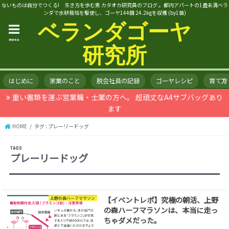
ないものは自分でつくる! 生き方を歩む男 カタオカ研究員のブログ 。都内アパートの1畳未満ベラ
ンダで水耕栽培を駆使し、ゴーヤ144個 24.2kgを収穫 (by1苗)
ベランダゴーヤ
menu
研究所
はじめに
家業のこと
脱会社員の記録
ゴーヤレシピ
育て方
重い書類を運ぶ営業職・士業の方へ。 超頑丈なA4サブバッグあり
ます
HOME
タグ : プレーリードッグ
プレーリードッグ
【イベントレポ】究極の朝活、上野
上野の森ハーフマラソン
の森ハーフマラソンは、本当に走っ
ちゃダメだった。