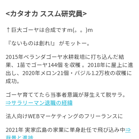
<カタオカ ススム研究員>
↑巨大ゴーヤは合成ですm(。。)m
『ないものは創れ!』 がモットー。
2015年ベランダゴーヤ水耕栽培に打ち込んだ結
果、1苗でゴーヤ144個 を収穫 。2018年に屋上に進
出し、2020年メロン21個・バジル1.2万枚の収穫に
成功。
ゴーヤ育ててたら当事者意識が芽生えて脱サラ。
⇒サラリーマン退職の経緯
法人向けWEBマーケティングのフリーランスに
2021年 実家広島の家業に単身赴任で飛び込み中
⇒
背景と進捗