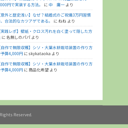
,000円で実装する方法。
に
中 庸一
より
【意外と歴史浅い】なぜ？結婚式のご祝儀3万円習慣
は、合法的なカツアゲである。
に
ねね
より
【実践レポ】壁紙・クロス汚れを白く塗って隠した方
法
に
名無しのパパ
より
【自作で無限収穫】シソ・大葉水耕栽培装置の作り方
予算4,000円
に
skykataoka
より
【自作で無限収穫】シソ・大葉水耕栽培装置の作り方
予算4,000円
に
商品化希望
より
l Rights Reserved.