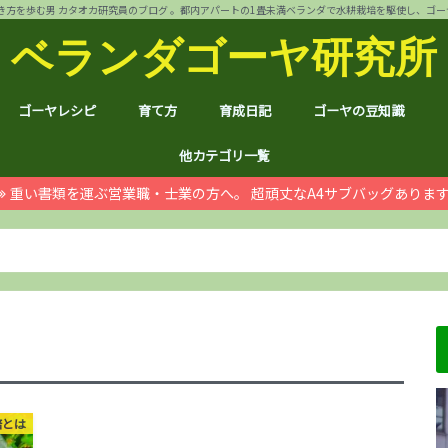
方を歩む男 カタオカ研究員のブログ 。都内アパートの1畳未満ベランダで水耕栽培を駆使し、ゴーヤ144個 
ベランダゴーヤ研究所
ゴーヤレシピ
育て方
育成日記
ゴーヤの豆知識
裏ワザ
チャンプルー
干しゴーヤ
サラダ
肉詰め
ゴーヤ餃子
おつまみ
カレー
お好み焼き
インスタント食品
コスメ
ゴーヤ茶
ジュース
デザート
葉も食べれる！
自動給水装置
ハイポニカ水耕栽培とは
ノウハウ
ほんわか
日常
月例報告
収支決算
ゴーヤ価格情報
ゴーヤ関連商品レビュ
健康上の効果効能
統計分析
産地訪問：群馬館林
産地訪問：熊本
産地訪問：埼玉 伝説の
他カテゴリ一覧
重い書類を運ぶ営業職・士業の方へ。 超頑丈なA4サブバッグありま
ゴジラ
空き家
PC・スマホ
シャープ
ドローン
ブログ運営
ムダ知識
マラソン
RX100
子育て
#地域ブログ
株式投資・お金
月次
ノウ
ブロ
顔ハ
お宝
サカ
ハン
上野
荒川
久喜
体幹
地元
北区
荒川
台東
茨城
京都
グル
個別
株主
株主
雑貨
仮想
本多
お得
ふる
培とは