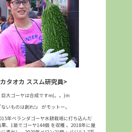
<カタオカ ススム研究員>
↑巨大ゴーヤは合成ですm(。。)m
『ないものは創れ!』 がモットー。
2015年ベランダゴーヤ水耕栽培に打ち込んだ
結果、1苗でゴーヤ144個 を収穫 。2018年に屋
上に進出し、2020年メロン21個・バジル1.2万