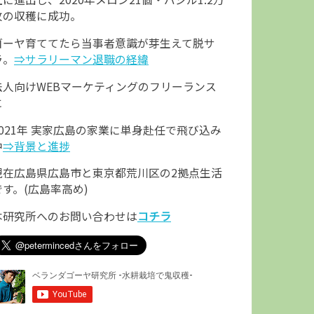
枚の収穫に成功。
ゴーヤ育ててたら当事者意識が芽生えて脱サ
ラ。
⇒サラリーマン退職の経緯
法人向けWEBマーケティングのフリーランス
に
2021年 実家広島の家業に単身赴任で飛び込み
中
⇒背景と進捗
現在広島県広島市と東京都荒川区の2拠点生活
です。(広島率高め)
本研究所へのお問い合わせは
コチラ