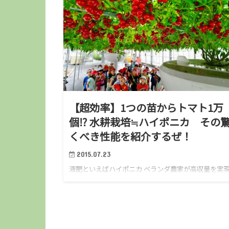
【超効率】1つの苗からトマト1万
個⁉︎ 水耕栽培≒ハイポニカ その
くべき性能を紹介するぜ！
2015.07.23
液肥といえばハイポニカ ベランダ農家が高収量を実
るためには、効率のよい水耕栽培がキーだ！と書きま
たが 参考記事：水耕栽培はベランダゴーヤ農家の救
だ！ ぼくが実際に使っているのはハイポニカという
肥料。 大阪の…