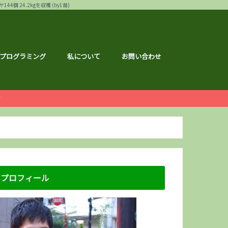
24.2kgを収穫 (by1苗)
プログラミング
私について
お問い合わせ
ー
白ゴーヤ
す
運営報告
ハウ
フェス
メ
記事
ナクション
ドメイド
の森ハーフマラソン
リバーサイドマラソン
マラソン
トレーニング
広島のこと
のこと
区のこと
区のこと
のこと
のこと
メ
銘柄分析
総会レポ
優待
屋ブルドッグ
通貨
静六
な節約情報
さと納税
プロフィール