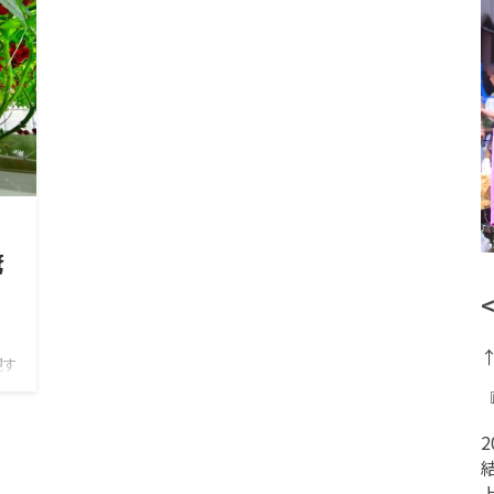
驚
現す
し
世主
液体