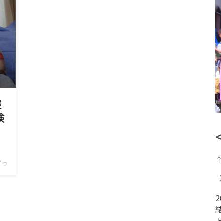
寝
検
ずっ
る
目覚
い…