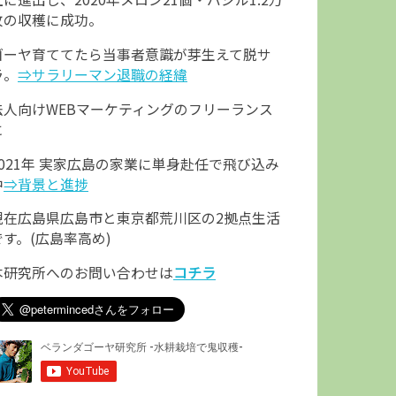
枚の収穫に成功。
ゴーヤ育ててたら当事者意識が芽生えて脱サ
ラ。
⇒サラリーマン退職の経緯
法人向けWEBマーケティングのフリーランス
に
2021年 実家広島の家業に単身赴任で飛び込み
中
⇒背景と進捗
現在広島県広島市と東京都荒川区の2拠点生活
です。(広島率高め)
本研究所へのお問い合わせは
コチラ