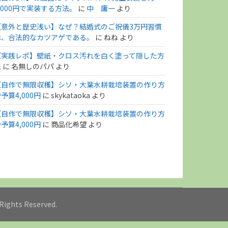
,000円で実装する方法。
に
中 庸一
より
【意外と歴史浅い】なぜ？結婚式のご祝儀3万円習慣
は、合法的なカツアゲである。
に
ねね
より
【実践レポ】壁紙・クロス汚れを白く塗って隠した方
法
に
名無しのパパ
より
【自作で無限収穫】シソ・大葉水耕栽培装置の作り方
予算4,000円
に
skykataoka
より
【自作で無限収穫】シソ・大葉水耕栽培装置の作り方
予算4,000円
に
商品化希望
より
l Rights Reserved.