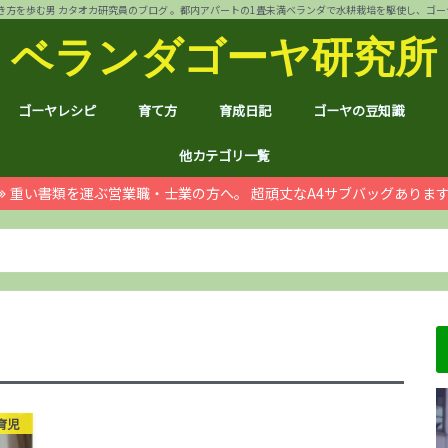
方を歩む男 カタオカ研究員のブログ 。都内アパートの1畳未満ベランダで水耕栽培を駆使し、ゴーヤ144個 
ベランダゴーヤ研究所
ゴーヤレシピ
育て方
育成日記
ゴーヤの豆知識
裏ワザ
チャンプルー
干しゴーヤ
サラダ
肉詰め
ゴーヤ餃子
おつまみ
カレー
お好み焼き
インスタント食品
コスメ
ゴーヤ茶
ジュース
デザート
葉も食べれる！
自動給水装置
ハイポニカ水耕栽培とは
ノウハウ
ほんわか
日常
月例報告
収支決算
ゴーヤ価格情報
ゴーヤ関連商品レビュ
健康上の効果効能
統計分析
産地訪問：群馬館林
産地訪問：熊本
産地訪問：埼玉 伝説の
他カテゴリ一覧
重い書類を運ぶ営業職・士業の方へ。 超頑丈なA4サブバッグありま
ゴジラ
空き家
PC・スマホ
シャープ
ドローン
ブログ運営
ムダ知識
マラソン
RX100
子育て
#地域ブログ
株式投資・お金
月次
ノウ
ブロ
顔ハ
お宝
サカ
ハン
上野
荒川
久喜
体幹
地元
北区
荒川
台東
茨城
京都
グル
個別
株主
株主
雑貨
仮想
本多
お得
ふる
育児