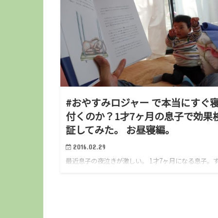
#おやすみロジャー で本当にすぐ
付くのか？1才7ヶ月の息子で効果
証してみた。 お昼寝編。
2016.02.29
最近息子の夜泣きが激しい。 1才7ヶ月になる息子。
と夜泣きに苦しめられていますが、最近輪にかけてう
さくなってきました。 スヌーズ機能を解除できない
まし時計の如く・・・。 このままじゃマズイ！と思