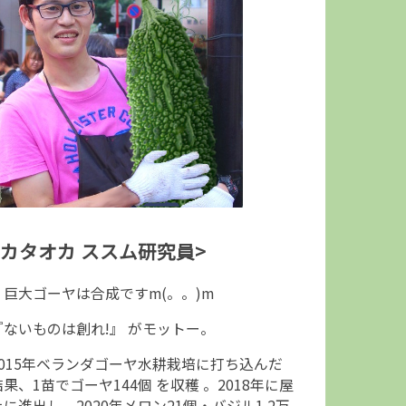
<カタオカ ススム研究員>
↑巨大ゴーヤは合成ですm(。。)m
『ないものは創れ!』 がモットー。
2015年ベランダゴーヤ水耕栽培に打ち込んだ
結果、1苗でゴーヤ144個 を収穫 。2018年に屋
上に進出し、2020年メロン21個・バジル1.2万