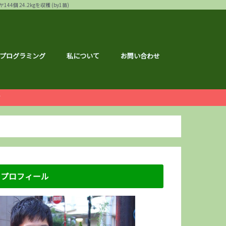
24.2kgを収穫 (by1苗)
プログラミング
私について
お問い合わせ
ー
白ゴーヤ
す
運営報告
ハウ
フェス
メ
記事
ナクション
ドメイド
の森ハーフマラソン
リバーサイドマラソン
マラソン
トレーニング
広島のこと
のこと
区のこと
区のこと
のこと
のこと
メ
銘柄分析
総会レポ
優待
屋ブルドッグ
通貨
静六
な節約情報
さと納税
プロフィール