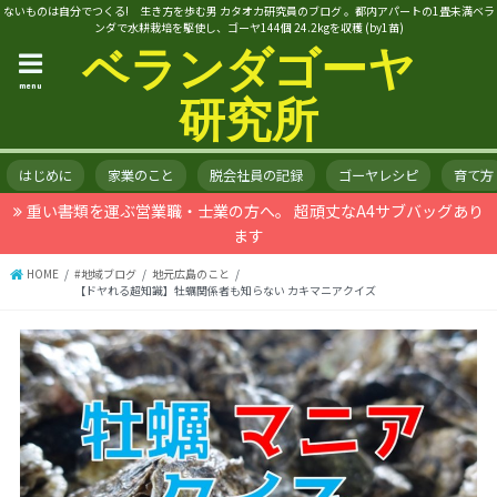
ないものは自分でつくる! 生き方を歩む男 カタオカ研究員のブログ 。都内アパートの1畳未満ベラ
ンダで水耕栽培を駆使し、ゴーヤ144個 24.2kgを収穫 (by1苗)
ベランダゴーヤ
menu
研究所
はじめに
家業のこと
脱会社員の記録
ゴーヤレシピ
育て方
重い書類を運ぶ営業職・士業の方へ。 超頑丈なA4サブバッグあり
ます
HOME
#地域ブログ
地元広島のこと
【ドヤれる超知識】牡蠣関係者も知らない カキマニアクイズ