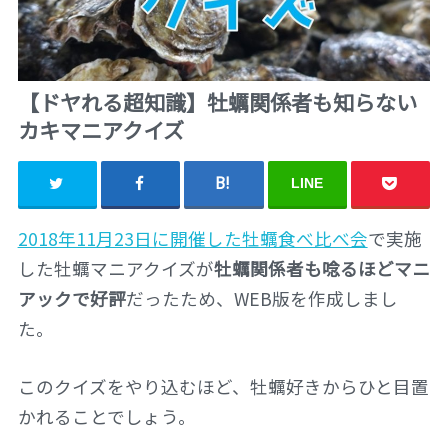
【ドヤれる超知識】牡蠣関係者も知らない
カキマニアクイズ
LINE
2018年11月23日に開催した牡蠣食べ比べ会
で実施
した牡蠣マニアクイズが
牡蠣関係者も唸るほどマニ
アックで好評
だったため、WEB版を作成しまし
た。
このクイズをやり込むほど、牡蠣好きからひと目置
かれることでしょう。