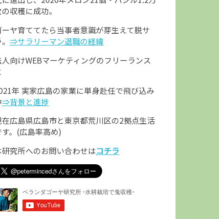
枚の収穫に成功。
ゴーヤ育ててたら当事者意識が芽生えて脱サ
ラ。
⇒サラリーマン退職の経緯
法人向けWEBマーケティングのフリーランス
に
2021年 実家広島の家業に単身赴任で飛び込み
中
⇒背景と進捗
現在広島県広島市と東京都荒川区の2拠点生活
です。(広島率高め)
本研究所へのお問い合わせは
コチラ