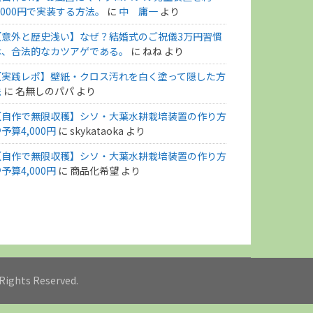
,000円で実装する方法。
に
中 庸一
より
【意外と歴史浅い】なぜ？結婚式のご祝儀3万円習慣
は、合法的なカツアゲである。
に
ねね
より
【実践レポ】壁紙・クロス汚れを白く塗って隠した方
法
に
名無しのパパ
より
【自作で無限収穫】シソ・大葉水耕栽培装置の作り方
予算4,000円
に
skykataoka
より
【自作で無限収穫】シソ・大葉水耕栽培装置の作り方
予算4,000円
に
商品化希望
より
l Rights Reserved.