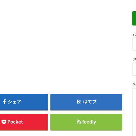
お
シェア
はてブ
Pocket
feedly