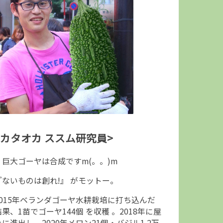
<カタオカ ススム研究員>
↑巨大ゴーヤは合成ですm(。。)m
『ないものは創れ!』 がモットー。
2015年ベランダゴーヤ水耕栽培に打ち込んだ
結果、1苗でゴーヤ144個 を収穫 。2018年に屋
上に進出し、2020年メロン21個・バジル1.2万