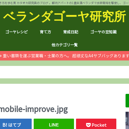
方を歩む男 カタオカ研究員のブログ 。都内アパートの1畳未満ベランダで水耕栽培を駆使し、ゴーヤ144個 
ベランダゴーヤ研究所
ゴーヤレシピ
育て方
育成日記
ゴーヤの豆知識
裏ワザ
チャンプルー
干しゴーヤ
サラダ
肉詰め
ゴーヤ餃子
おつまみ
カレー
お好み焼き
インスタント食品
コスメ
ゴーヤ茶
ジュース
デザート
葉も食べれる！
自動給水装置
ハイポニカ水耕栽培とは
ノウハウ
ほんわか
日常
月例報告
収支決算
ゴーヤ価格情報
ゴーヤ関連商品レビュ
健康上の効果効能
統計分析
産地訪問：群馬館林
産地訪問：熊本
産地訪問：埼玉 伝説の
他カテゴリ一覧
重い書類を運ぶ営業職・士業の方へ。 超頑丈なA4サブバッグありま
ゴジラ
空き家
PC・スマホ
シャープ
ドローン
ブログ運営
ムダ知識
マラソン
RX100
子育て
#地域ブログ
株式投資・お金
月次
ノウ
ブロ
顔ハ
お宝
サカ
ハン
上野
荒川
久喜
体幹
地元
北区
荒川
台東
茨城
京都
グル
個別
株主
株主
雑貨
仮想
本多
お得
ふる
mobile-improve.jpg
はてブ
Pocket
LINE