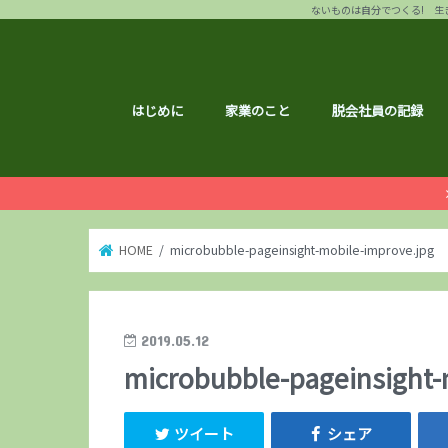
ないものは自分でつくる! 生き
はじめに
家業のこと
脱会社員の記録
HOME
microbubble-pageinsight-mobile-improve.jpg
2019.05.12
microbubble-pageinsight-
ツイート
シェア