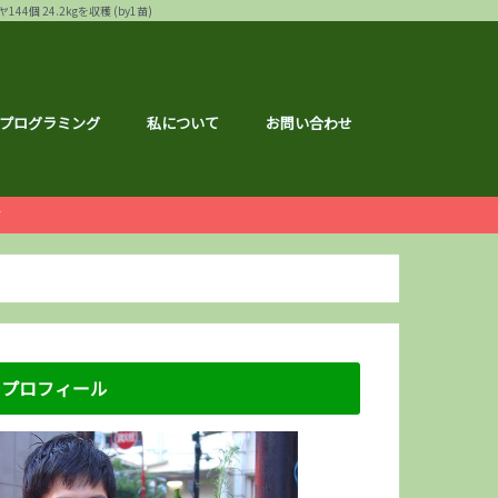
24.2kgを収穫 (by1苗)
プログラミング
私について
お問い合わせ
ー
白ゴーヤ
す
運営報告
ハウ
フェス
メ
記事
ナクション
ドメイド
の森ハーフマラソン
リバーサイドマラソン
マラソン
トレーニング
広島のこと
のこと
区のこと
区のこと
のこと
のこと
メ
銘柄分析
総会レポ
優待
屋ブルドッグ
通貨
静六
な節約情報
さと納税
プロフィール