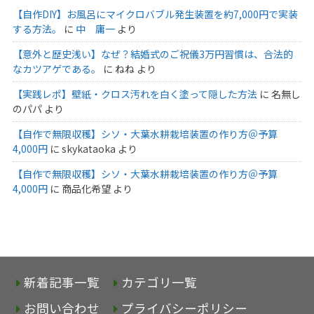
【自作DIY】お風呂にマイクロバブル発生装置を約7,000円で実装
する方法。
に
中 庸一
より
【意外と歴史浅い】なぜ？結婚式のご祝儀3万円習慣は、合法的
なカツアゲである。
に
ねね
より
【実践レポ】壁紙・クロス汚れを白く塗って隠した方法
に
名無し
のパパ
より
【自作で無限収穫】シソ・大葉水耕栽培装置の作り方＠予算
4,000円
に
skykataoka
より
【自作で無限収穫】シソ・大葉水耕栽培装置の作り方＠予算
4,000円
に
商品化希望
より
新着記事一覧
カテゴリ一覧
お問い合わせ
プライバシーポリシー