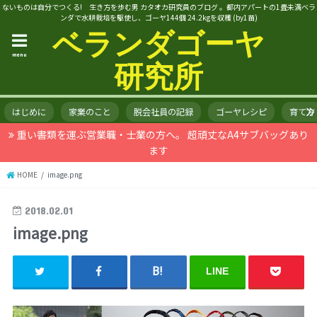
ないものは自分でつくる! 生き方を歩む男 カタオカ研究員のブログ 。都内アパートの1畳未満ベラ
ンダで水耕栽培を駆使し、ゴーヤ144個 24.2kgを収穫 (by1苗)
ベランダゴーヤ
menu
研究所
はじめに
家業のこと
脱会社員の記録
ゴーヤレシピ
育て方
重い書類を運ぶ営業職・士業の方へ。 超頑丈なA4サブバッグあり
ます
HOME
image.png
2018.02.01
image.png
LINE