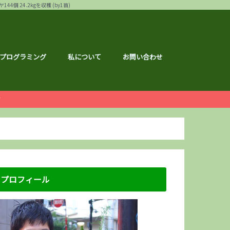
24.2kgを収穫 (by1苗)
プログラミング
私について
お問い合わせ
ー
白ゴーヤ
す
運営報告
ハウ
フェス
メ
記事
ナクション
ドメイド
の森ハーフマラソン
リバーサイドマラソン
マラソン
トレーニング
広島のこと
のこと
区のこと
区のこと
のこと
のこと
メ
銘柄分析
総会レポ
優待
屋ブルドッグ
通貨
静六
な節約情報
さと納税
プロフィール