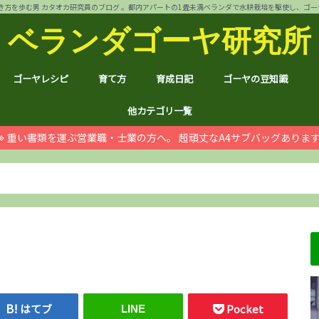
方を歩む男 カタオカ研究員のブログ 。都内アパートの1畳未満ベランダで水耕栽培を駆使し、ゴーヤ144個 
ベランダゴーヤ研究所
ゴーヤレシピ
育て方
育成日記
ゴーヤの豆知識
裏ワザ
チャンプルー
干しゴーヤ
サラダ
肉詰め
ゴーヤ餃子
おつまみ
カレー
お好み焼き
インスタント食品
コスメ
ゴーヤ茶
ジュース
デザート
葉も食べれる！
自動給水装置
ハイポニカ水耕栽培とは
ノウハウ
ほんわか
日常
月例報告
収支決算
ゴーヤ価格情報
ゴーヤ関連商品レビュ
健康上の効果効能
統計分析
産地訪問：群馬館林
産地訪問：熊本
産地訪問：埼玉 伝説の
他カテゴリ一覧
重い書類を運ぶ営業職・士業の方へ。 超頑丈なA4サブバッグありま
ゴジラ
空き家
PC・スマホ
シャープ
ドローン
ブログ運営
ムダ知識
マラソン
RX100
子育て
#地域ブログ
株式投資・お金
月次
ノウ
ブロ
顔ハ
お宝
サカ
ハン
上野
荒川
久喜
体幹
地元
北区
荒川
台東
茨城
京都
グル
個別
株主
株主
雑貨
仮想
本多
お得
ふる
はてブ
Pocket
LINE