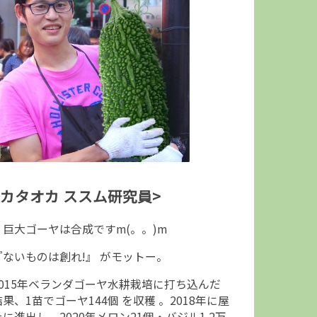
<カタオカ ススム研究員>
↑巨大ゴーヤは合成ですm(。。)m
『ないものは創れ!』 がモットー。
2015年ベランダゴーヤ水耕栽培に打ち込んだ
結果、1苗でゴーヤ144個 を収穫 。2018年に屋
上に進出し、2020年メロン21個・バジル1.2万