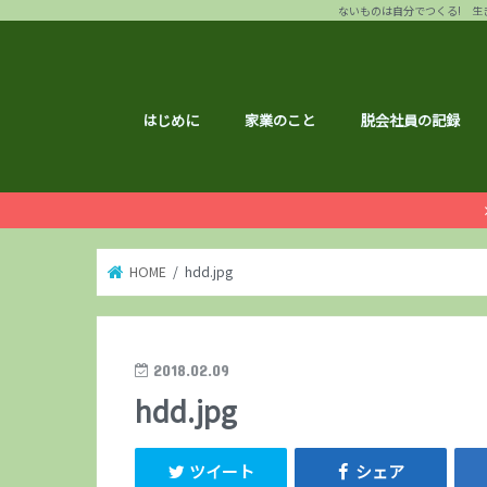
ないものは自分でつくる! 生き
はじめに
家業のこと
脱会社員の記録
HOME
hdd.jpg
2018.02.09
hdd.jpg
ツイート
シェア