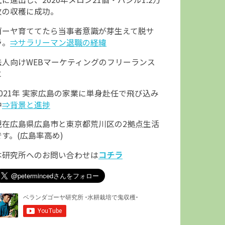
枚の収穫に成功。
ゴーヤ育ててたら当事者意識が芽生えて脱サ
ラ。
⇒サラリーマン退職の経緯
法人向けWEBマーケティングのフリーランス
に
2021年 実家広島の家業に単身赴任で飛び込み
中
⇒背景と進捗
現在広島県広島市と東京都荒川区の2拠点生活
です。(広島率高め)
本研究所へのお問い合わせは
コチラ