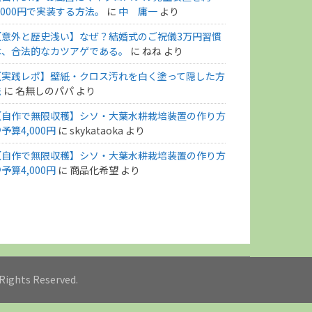
,000円で実装する方法。
に
中 庸一
より
【意外と歴史浅い】なぜ？結婚式のご祝儀3万円習慣
は、合法的なカツアゲである。
に
ねね
より
【実践レポ】壁紙・クロス汚れを白く塗って隠した方
法
に
名無しのパパ
より
【自作で無限収穫】シソ・大葉水耕栽培装置の作り方
予算4,000円
に
skykataoka
より
【自作で無限収穫】シソ・大葉水耕栽培装置の作り方
予算4,000円
に
商品化希望
より
l Rights Reserved.