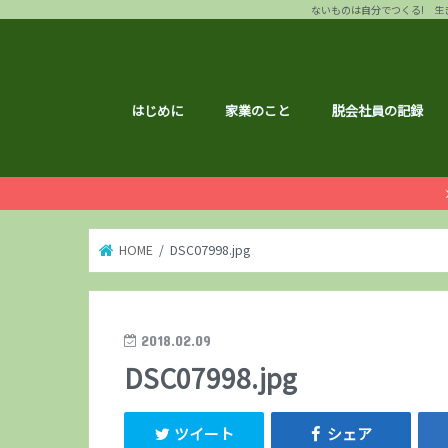
ないものは自分でつくる! 生き
はじめに
家業のこと
脱会社員の記録
HOME
DSC07998.jpg
2018.02.09
DSC07998.jpg
ツイート
シェア