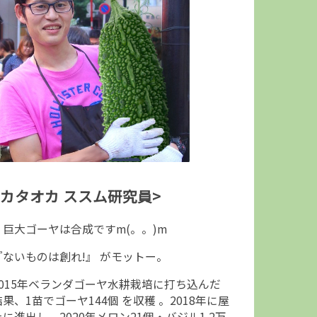
<カタオカ ススム研究員>
↑巨大ゴーヤは合成ですm(。。)m
『ないものは創れ!』 がモットー。
2015年ベランダゴーヤ水耕栽培に打ち込んだ
結果、1苗でゴーヤ144個 を収穫 。2018年に屋
上に進出し、2020年メロン21個・バジル1.2万