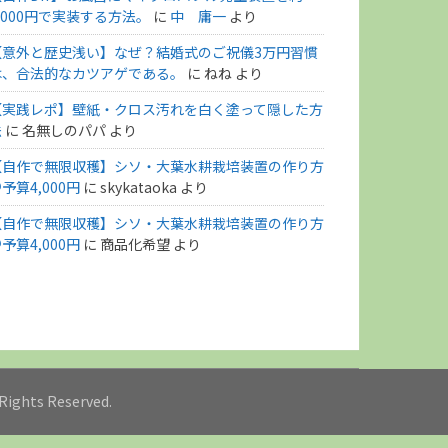
,000円で実装する方法。
に
中 庸一
より
【意外と歴史浅い】なぜ？結婚式のご祝儀3万円習慣
は、合法的なカツアゲである。
に
ねね
より
【実践レポ】壁紙・クロス汚れを白く塗って隠した方
法
に
名無しのパパ
より
【自作で無限収穫】シソ・大葉水耕栽培装置の作り方
予算4,000円
に
skykataoka
より
【自作で無限収穫】シソ・大葉水耕栽培装置の作り方
予算4,000円
に
商品化希望
より
l Rights Reserved.