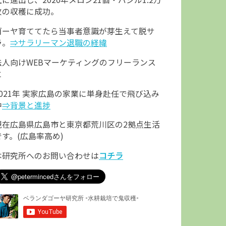
枚の収穫に成功。
ゴーヤ育ててたら当事者意識が芽生えて脱サ
ラ。
⇒サラリーマン退職の経緯
法人向けWEBマーケティングのフリーランス
に
2021年 実家広島の家業に単身赴任で飛び込み
中
⇒背景と進捗
現在広島県広島市と東京都荒川区の2拠点生活
です。(広島率高め)
本研究所へのお問い合わせは
コチラ