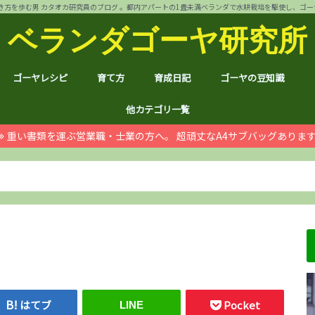
方を歩む男 カタオカ研究員のブログ 。都内アパートの1畳未満ベランダで水耕栽培を駆使し、ゴーヤ144個 
ベランダゴーヤ研究所
ゴーヤレシピ
育て方
育成日記
ゴーヤの豆知識
裏ワザ
チャンプルー
干しゴーヤ
サラダ
肉詰め
ゴーヤ餃子
おつまみ
カレー
お好み焼き
インスタント食品
コスメ
ゴーヤ茶
ジュース
デザート
葉も食べれる！
自動給水装置
ハイポニカ水耕栽培とは
ノウハウ
ほんわか
日常
月例報告
収支決算
ゴーヤ価格情報
ゴーヤ関連商品レビュ
健康上の効果効能
統計分析
産地訪問：群馬館林
産地訪問：熊本
産地訪問：埼玉 伝説の
他カテゴリ一覧
重い書類を運ぶ営業職・士業の方へ。 超頑丈なA4サブバッグありま
ゴジラ
空き家
PC・スマホ
シャープ
ドローン
ブログ運営
ムダ知識
マラソン
RX100
子育て
#地域ブログ
株式投資・お金
月次
ノウ
ブロ
顔ハ
お宝
サカ
ハン
上野
荒川
久喜
体幹
地元
北区
荒川
台東
茨城
京都
グル
個別
株主
株主
雑貨
仮想
本多
お得
ふる
はてブ
Pocket
LINE