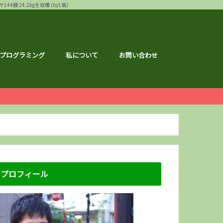
24.2kgを収穫 (by1苗)
プログラミング
私について
お問い合わせ
ー
白ゴーヤ
す
運営報告
ハウ
フェス
メ
記事
ナクション
ドメイド
の森ハーフマラソン
リバーサイドマラソン
マラソン
トレーニング
広島のこと
のこと
区のこと
区のこと
のこと
のこと
メ
銘柄分析
総会レポ
優待
屋ブルドッグ
通貨
静六
な節約情報
さと納税
プロフィール