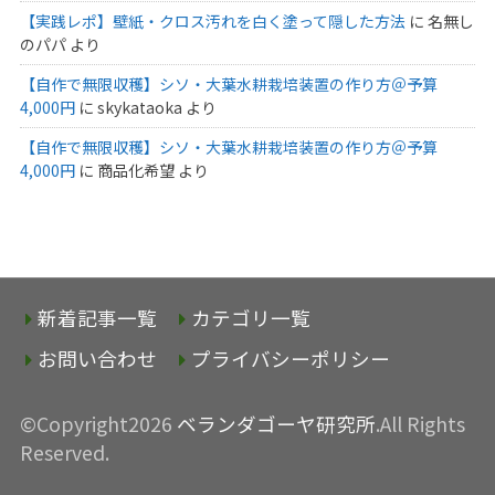
【実践レポ】壁紙・クロス汚れを白く塗って隠した方法
に
名無し
のパパ
より
【自作で無限収穫】シソ・大葉水耕栽培装置の作り方＠予算
4,000円
に
skykataoka
より
【自作で無限収穫】シソ・大葉水耕栽培装置の作り方＠予算
4,000円
に
商品化希望
より
新着記事一覧
カテゴリ一覧
お問い合わせ
プライバシーポリシー
©Copyright2026
ベランダゴーヤ研究所
.All Rights
Reserved.