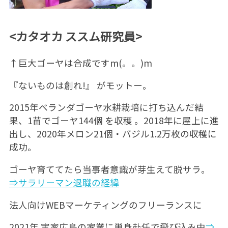
<カタオカ ススム研究員>
↑巨大ゴーヤは合成ですm(。。)m
『ないものは創れ!』 がモットー。
2015年ベランダゴーヤ水耕栽培に打ち込んだ結
果、1苗でゴーヤ144個 を収穫 。2018年に屋上に進
出し、2020年メロン21個・バジル1.2万枚の収穫に
成功。
ゴーヤ育ててたら当事者意識が芽生えて脱サラ。
⇒サラリーマン退職の経緯
法人向けWEBマーケティングのフリーランスに
2021年 実家広島の家業に単身赴任で飛び込み中
⇒