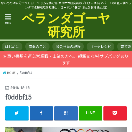
ないものは自分でつくる! 生き方を歩む男 カタオカ研究員のブログ 。都内アパートの1畳未満ベラ
ンダで水耕栽培を駆使し、ゴーヤ144個 24.2kgを収穫 (by1苗)
ベランダゴーヤ
menu
研究所
はじめに
家業のこと
脱会社員の記録
ゴーヤレシピ
育て方
重い書類を運ぶ営業職・士業の方へ。 超頑丈なA4サブバッグあり
ます
HOME
f0ddbf15
2016.12.18
f0ddbf15
LINE