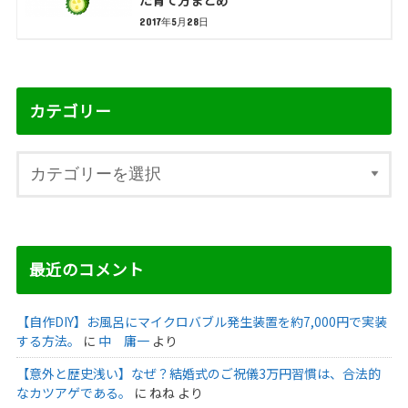
た育て方まとめ
2017年5月28日
カテゴリー
最近のコメント
【自作DIY】お風呂にマイクロバブル発生装置を約7,000円で実装
する方法。
に
中 庸一
より
【意外と歴史浅い】なぜ？結婚式のご祝儀3万円習慣は、合法的
なカツアゲである。
に
ねね
より