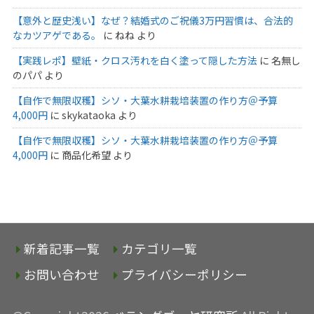
【意外と歴史浅い】なぜ？結婚式のご祝儀3万円習慣は、合法的
なカツアゲである。
に
ねね
より
【実践レポ】壁紙・クロス汚れを白く塗って隠した方法
に
名無し
のパパ
より
【自作で無限収穫】シソ・大葉水耕栽培装置の作り方＠予算
4,000円
に
skykataoka
より
【自作で無限収穫】シソ・大葉水耕栽培装置の作り方＠予算
4,000円
に
商品化希望
より
新着記事一覧
カテゴリ一覧
お問い合わせ
プライバシーポリシー