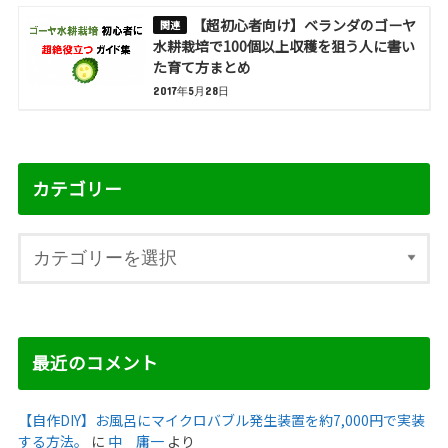
【超初心者向け】ベランダのゴーヤ
水耕栽培で100個以上収穫を狙う人に書い
た育て方まとめ
2017年5月28日
カテゴリー
最近のコメント
【自作DIY】お風呂にマイクロバブル発生装置を約7,000円で実装
する方法。
に
中 庸一
より