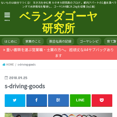
ないものは自分でつくる! 生き方を歩む男 カタオカ研究員のブログ 。都内アパートの1畳未満ベラ
ンダで水耕栽培を駆使し、ゴーヤ144個 24.2kgを収穫 (by1苗)
ベランダゴーヤ
menu
研究所
はじめに
家業のこと
脱会社員の記録
ゴーヤレシピ
育て方
重い書類を運ぶ営業職・士業の方へ。 超頑丈なA4サブバッグあり
ます
HOME
s-driving-goods
2018.09.25
s-driving-goods
LINE