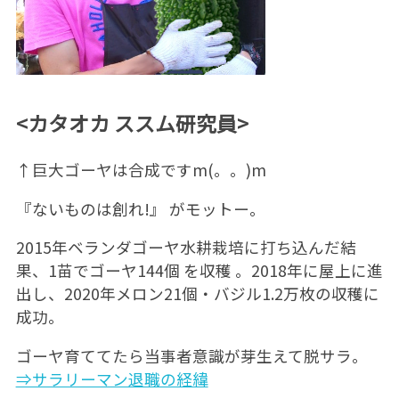
<カタオカ ススム研究員>
↑巨大ゴーヤは合成ですm(。。)m
『ないものは創れ!』 がモットー。
2015年ベランダゴーヤ水耕栽培に打ち込んだ結
果、1苗でゴーヤ144個 を収穫 。2018年に屋上に進
出し、2020年メロン21個・バジル1.2万枚の収穫に
成功。
ゴーヤ育ててたら当事者意識が芽生えて脱サラ。
⇒サラリーマン退職の経緯