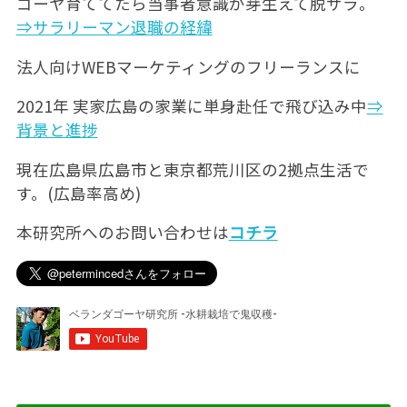
ゴーヤ育ててたら当事者意識が芽生えて脱サラ。
⇒サラリーマン退職の経緯
法人向けWEBマーケティングのフリーランスに
2021年 実家広島の家業に単身赴任で飛び込み中
⇒
背景と進捗
現在広島県広島市と東京都荒川区の2拠点生活で
す。(広島率高め)
本研究所へのお問い合わせは
コチラ