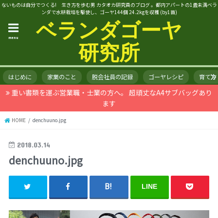
ないものは自分でつくる! 生き方を歩む男 カタオカ研究員のブログ 。都内アパートの1畳未満ベラ
ンダで水耕栽培を駆使し、ゴーヤ144個 24.2kgを収穫 (by1苗)
ベランダゴーヤ
menu
研究所
はじめに
家業のこと
脱会社員の記録
ゴーヤレシピ
育て方
重い書類を運ぶ営業職・士業の方へ。 超頑丈なA4サブバッグあり
ます
HOME
denchuuno.jpg
2018.03.14
denchuuno.jpg
LINE