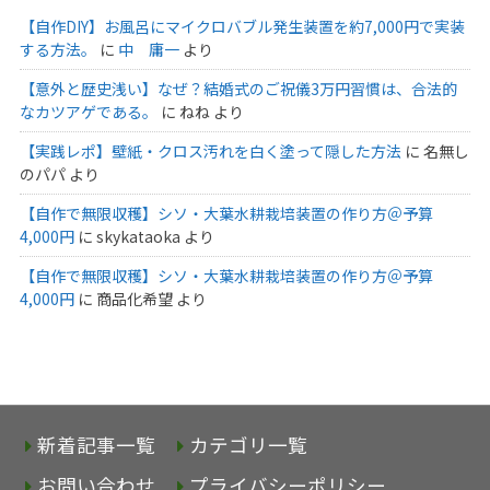
【自作DIY】お風呂にマイクロバブル発生装置を約7,000円で実装
する方法。
に
中 庸一
より
【意外と歴史浅い】なぜ？結婚式のご祝儀3万円習慣は、合法的
なカツアゲである。
に
ねね
より
【実践レポ】壁紙・クロス汚れを白く塗って隠した方法
に
名無し
のパパ
より
【自作で無限収穫】シソ・大葉水耕栽培装置の作り方＠予算
4,000円
に
skykataoka
より
【自作で無限収穫】シソ・大葉水耕栽培装置の作り方＠予算
4,000円
に
商品化希望
より
新着記事一覧
カテゴリ一覧
お問い合わせ
プライバシーポリシー